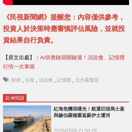
《民視新聞網》提醒您：內容僅供參考，
投資人於決策時應審慎評估風險，並就投
資結果自行負責。
【原文出處】：
AI供應鏈迎關鍵週！法說會、記憶體
行情一次掌握
財經
台股
法說會
記憶體
元大看盤室
,
,
,
,
延伸閱讀
紅海危機現曙光！航運巨頭馬士基
與赫伯羅德重返蘇伊士運河
2026/07/06 21:50:29