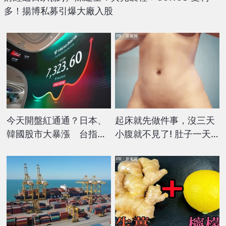
多！揚博私募引爆大廠入股
PR・新素簡
今天開盤紅通通？日本、
起床就先做件事，沒三天
韓國股市大暴漲 台指期
小腹就不見了! 肚子一天
夜盤強拉破千點
天變小！
PR・新素簡