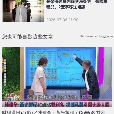
長榮海運爆內線交易疑雲 張國華
妻兒、2董事移送複訊
2026-07-06 21:30
您也可能喜歡這些文章
Recommended by
財經週日趴(影)／陳建全：黃光製程＋CoWoS 雙利