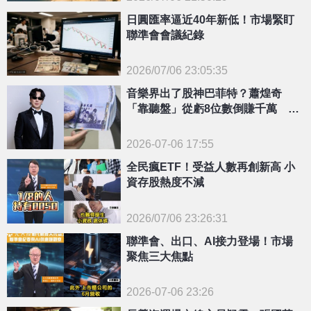
{PLAYICON}
日圓匯率逼近40年新低！市場緊盯
聯準會會議紀錄
2026/07/06 23:05:35
{PLAYICON}
音樂界出了股神巴菲特？蕭煌奇
「靠聽盤」從虧8位數倒賺千萬 1
手法不藏了
2026-07-06 17:55
全民瘋ETF！受益人數再創新高 小
資存股熱度不減
2026/07/06 23:26:31
{PLAYICON}
聯準會、出口、AI接力登場！市場
聚焦三大焦點
2026-07-06 23:26