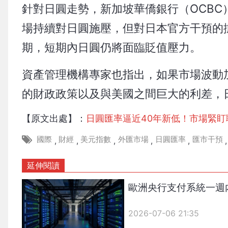
針對日圓走勢，新加坡華僑銀行（OCBC）外
場持續對日圓施壓，但對日本官方干預的
期，短期內日圓仍將面臨貶值壓力。
資產管理機構專家也指出，如果市場波動
的財政政策以及與美國之間巨大的利差，
【原文出處】：
日圓匯率逼近40年新低！市場緊
國際
財經
美元指數
外匯市場
日圓匯率
匯市干預
,
,
,
,
,
,
延伸閱讀
歐洲央行支付系統一週
2026-07-06 21:35