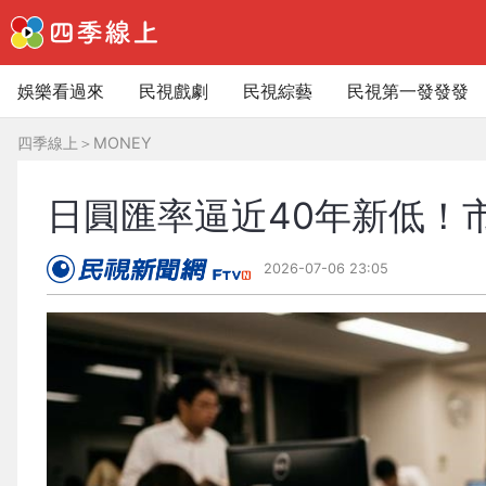
娛樂看過來
民視戲劇
民視綜藝
民視第一發發發
四季線上
＞
MONEY
日圓匯率逼近40年新低！
2026-07-06 23:05