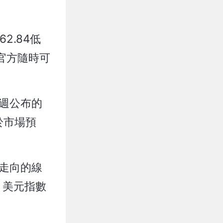
2.84低
官方隨時可
週公布的
於市場預
走向的線
，美元指數