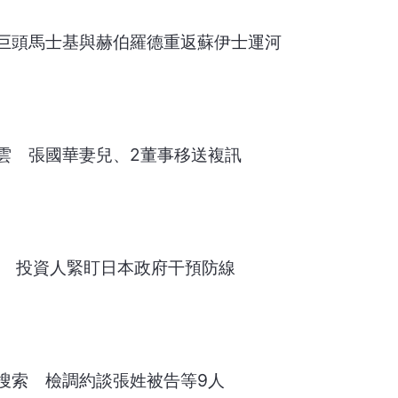
巨頭馬士基與赫伯羅德重返蘇伊士運河
雲 張國華妻兒、2董事移送複訊
低 投資人緊盯日本政府干預防線
搜索 檢調約談張姓被告等9人