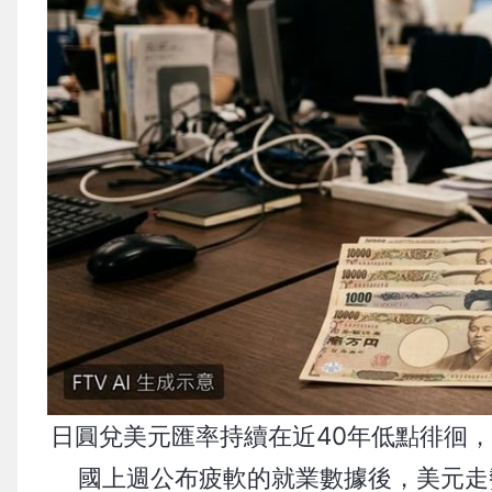
日圓兌美元匯率持續在近40年低點徘徊
國上週公布疲軟的就業數據後，美元走