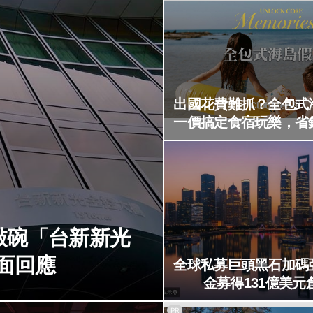
出國花費難抓？全包式
一價搞定食宿玩樂，省
敲碗「台新新光
面回應
全球私募巨頭黑石加碼
金募得131億美元
PR