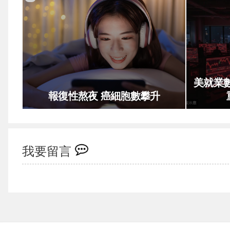
美就業
報復性熬夜 癌細胞數攀升
我要留言