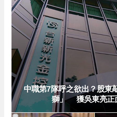
中職第7隊呼之欲出？股東
獅」 獲吳東亮正
PR