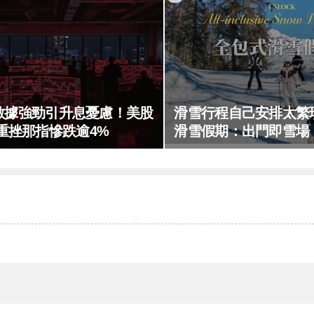
數據強勁引升息憂慮！美股
滑雪行程自己安排太繁
重挫那指慘跌逾4%
滑雪假期：出門即雪場
不怕預算爆表