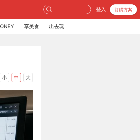
登入
訂購方案
ONEY
享美食
出去玩
小
中
大