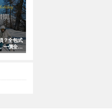
瑣？全包式
，一價全包
！