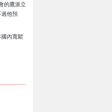
準會的鷹派立
不過他預
本國內寬鬆