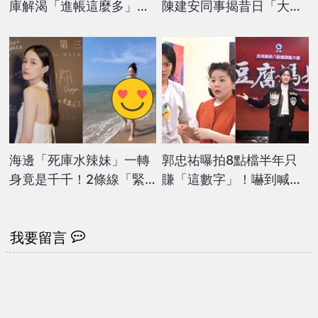
庫解渴「進帳這麼多」氣
陳建安同事揭昔日「大氣
象署揭端午連假變天了
版主」驚人內幕曝光
海邊「死庫水辣妹」一轉
郭忠祐曝拍8點檔半年只
身竟是千千！2條線「緊
賺「這數字」！嚇到喊話
扛大寫U」破尺度轟炸流
經紀人：以後拍戲不要找
量
我
我要留言