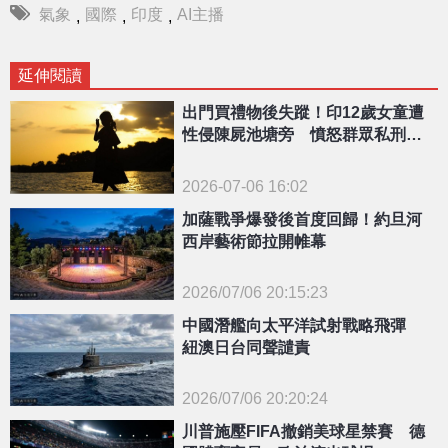
氣象
國際
印度
AI主播
,
,
,
延伸閱讀
出門買禮物後失蹤！印12歲女童遭
性侵陳屍池塘旁 憤怒群眾私刑打
死嫌犯
2026-07-06 16:02
加薩戰爭爆發後首度回歸！約旦河
西岸藝術節拉開帷幕
2026/07/06 20:15:23
{PLAYICON}
中國潛艦向太平洋試射戰略飛彈
紐澳日台同聲譴責
2026/07/06 20:20:24
{PLAYICON}
川普施壓FIFA撤銷美球星禁賽 德