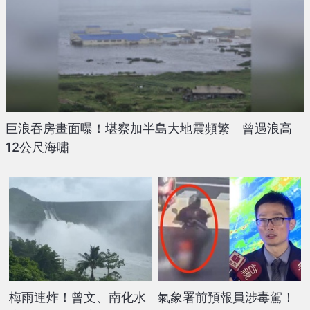
巨浪吞房畫面曝！堪察加半島大地震頻繁 曾遇浪高
12公尺海嘯
梅雨連炸！曾文、南化水
氣象署前預報員涉毒駕！