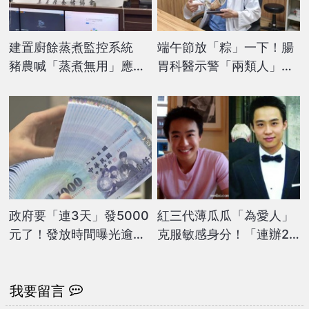
建置廚餘蒸煮監控系統
端午節放「粽」一下！腸
豬農喊「蒸煮無用」應禁
胃科醫示警「兩類人」要
止
當心，掌握「三原則」輕
鬆吃
政府要「連3天」發5000
紅三代薄瓜瓜「為愛人」
元了！發放時間曝光逾期
克服敏感身分！「連辦2
沒領「視同放棄」
天婚宴」資深主播曝：愛
得很深
我要留言