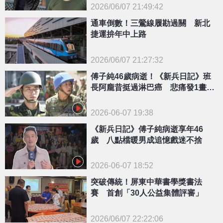
2026/06/07 21:49:42
{PLAYICON}
通車倒數！三鶯線履勘過關 新北
捷運拚年中上路
2026/06/07 21:27:32
{PLAYICON}
傅子純46歲病逝！《新兵日記》班
長阿龐昔挺過淋巴癌 悲痛發1畫面
全網看哭
2026-06-07 19:38
《新兵日記》傅子純病逝享年46
歲 八點檔暖男成追憶戲迷不捨
2026-06-07 18:52
突破傳統！屏東中華書學獎書法
賽 首創「30人公益集體評審」
2026/06/07 22:22:06