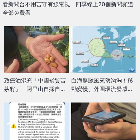
看新聞台不用苦守有線電視 四季線上20個新聞頻道
全部免費看
致癌油混充「中國劣質苦
白海豚颱風來勢洶洶！移
茶籽」 阿里山自採自榨
動變慢、外圍環流發威
好油無辜受牽連
北台週末恐迎狂風暴雨