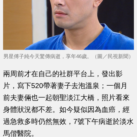
男星傅子純今天驚傳病逝，享年46歲。（圖／民視新聞）
兩周前才在自己的社群平台上，發出影
片，寫下520帶著妻子去泡溫泉；一個月
前夫妻倆也一起朝聖淡江大橋，照片看來
身體狀況都不差。如今疑似因為血癌，經
過急救多時仍然無效，7號下午病逝於淡水
馬偕醫院。