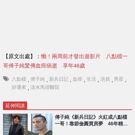
【原文出處】：
慟！兩周前才發出遊影片 八點檔一
哥傅子純驚傳血癌病逝 享年46歲
八點檔
傅子純
新兵日記
血癌
生活
演員
男星
,
,
,
,
,
,
,
好運來
淡水馬偕醫院
,
延伸閱讀
傅子純《新兵日記》火紅成八點檔
一哥！靠節儉圓買房夢 46年精彩
人生一次看