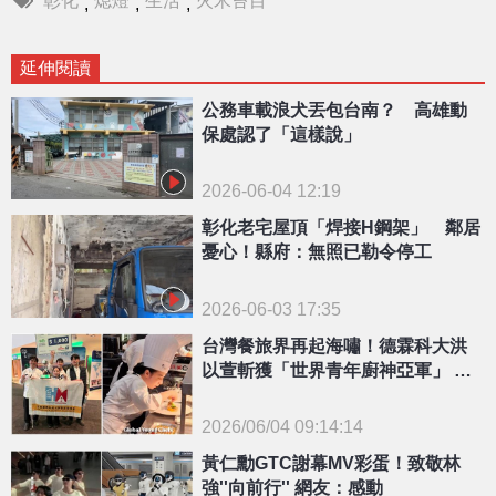
彰化
熄燈
生活
火米苔目
,
,
,
延伸閱讀
公務車載浪犬丟包台南？ 高雄動
保處認了「這樣說」
2026-06-04 12:19
彰化老宅屋頂「焊接H鋼架」 鄰居
憂心！縣府：無照已勒令停工
2026-06-03 17:35
台灣餐旅界再起海嘯！德霖科大洪
以萱斬獲「世界青年廚神亞軍」 讓
國際看見台灣實力
2026/06/04 09:14:14
{PLAYICON}
黃仁勳GTC謝幕MV彩蛋！致敬林
強''向前行'' 網友：感動