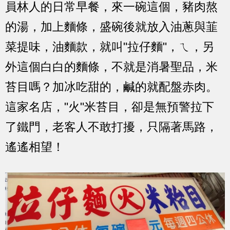
員林人的日常早餐，來一碗這個，豬肉熬
的湯，加上麵條，盛碗後就放入油蔥與韮
菜提味，油麵款，就叫"拉仔麵"，ㄟ，另
外這個白白的麵條，不就是消暑聖品，米
苔目嗎？加冰吃甜的，鹹的就配盤赤肉。
這家名店，"火"米苔目，卻是無預警拉下
了鐵門，老客人不敢打擾，只隔著馬路，
遙遙相望！