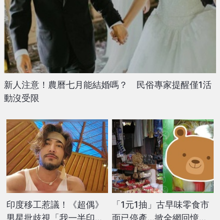
新人注意！農曆七月能結婚嗎？ 民俗專家提醒僅1活
動沒受限
印度移工惹議！《超偶》
「1元1抽」古早味零食市
男星批歧視「我一半印度
面已停產…掀全網回憶