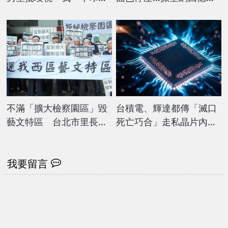
人我驕傲」 被洗版罵爆
殺：吃過都當阿公阿嬤！
不滿「擴大檢察園區」毀
台積電、輝達都傳「滅口
藝文特區 台北市里長率
死亡巧合」走私晶片內幕
眾陳情
曝光
我要留言