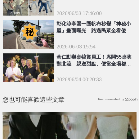
2026/06/03 17:46:00
{PLAYICON}
彰化涼亭圍一圈帆布秒變「神秘小
屋」畫面曝光 路過民眾全看傻
2026-06-03 15:54
黃仁勳辦桌犒賞員工！席開55桌嗨
翻北流 親送甜點、便當全場都有
份
2026/06/04 00:20:33
{PLAYICON}
您也可能喜歡這些文章
Recommended by