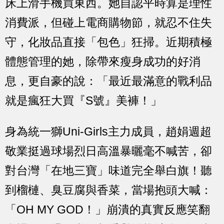
床上滑手機買東西。她自認平時算是理性
消費派，但碰上電商購物節，就忍不住失
守，化妝品直接「包色」狂掃。近期積極
體態管理的她，除帶來瘦身成功的好消
息，更自豪的說：「最近最滿意的戰利品
就是瘋狂大買『S號』美褲！」
身為統一獅Uni-Girls主力成員，趙娟週超
敬業挺過球場烈日高溫暴曬毫不喊苦，卻
對台灣「在地三寶」味道完全舉白旗！聽
到榴槤、臭豆腐與香菜，當場抱頭大喊：
「OH MY GOD！」崩潰的真實反應笑翻