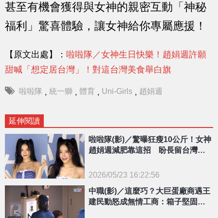
甚至有機會獲得與女神的親密互動「神秘
福利」驚喜體驗，讓女神給你專屬應援！
【原文出處】：
啦啦隊／女神生日快樂！趙娟週許願
甜喊「想定居台灣」！對這台灣美食舉白旗
啦啦隊
統一獅
體育
Uni-Girls
趙娟週
,
,
,
,
延伸閱讀
啦啦隊(影)／驚曝狂瘦10公斤！女神
趙娟週減肥靠這招 盼長留台灣陪
伴粉絲每一天
2026/05/23 16:22:56
{PLAYICON}
中職(影)／這麼巧？大巨蛋廠商遇王
建民動怒成無情工商：箱子堅固、
請格用力發洩