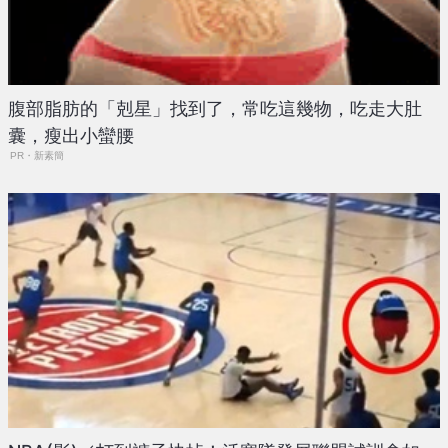
腹部脂肪的「剋星」找到了，常吃這幾物，吃走大肚
囊，瘦出小蠻腰
PR・新素簡