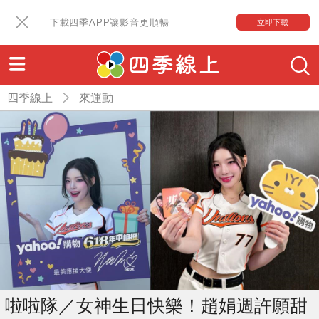
下載四季APP讓影音更順暢
立即下載
四季線上
來運動
啦啦隊／女神生日快樂！趙娟週許願甜