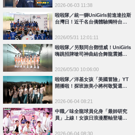
2026-06-03 11:38
啦啦隊／統一獅UniGirls前進達拉斯
台灣日！近千名台僑體驗獨特台式
應援魅力
2026/05/31 12:01:11
{PLAYICON}
啦啦隊／另類同台鄧愷威！UniGirls
嗨跳招牌嗆司神曲結合舞龍震撼太
空人主場
2026/05/30 10:06:00
{PLAYICON}
啦啦隊／洋基女孩「美國冒險」YT
開播啦！探班旅美小將柯敬賢還挑
戰雲霄飛車
2026-06-04 08:21
中職／味全龍球員化身「最帥研究
員」上線！女孩日浪漫壓軸登場共
解心動方程式
2026-06-04 08:30