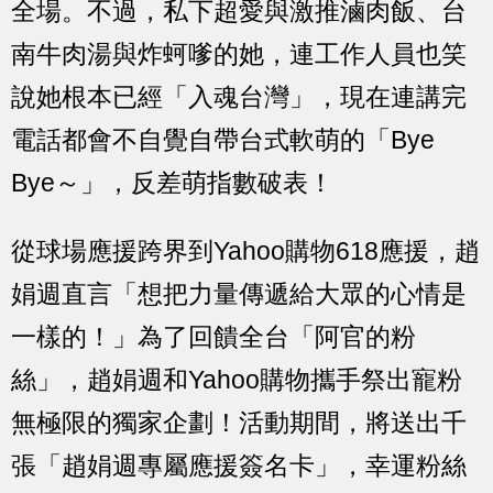
全場。不過，私下超愛與激推滷肉飯、台
南牛肉湯與炸蚵嗲的她，連工作人員也笑
說她根本已經「入魂台灣」，現在連講完
電話都會不自覺自帶台式軟萌的「Bye
Bye～」，反差萌指數破表！
從球場應援跨界到Yahoo購物618應援，趙
娟週直言「想把力量傳遞給大眾的心情是
一樣的！」為了回饋全台「阿官的粉
絲」，趙娟週和Yahoo購物攜手祭出寵粉
無極限的獨家企劃！活動期間，將送出千
張「趙娟週專屬應援簽名卡」，幸運粉絲