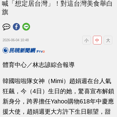
喊「想定居台灣」！對這台灣美食舉白
旗
小
中
大
2026-06-04 10:48
體育中心／林志諺綜合報導
韓國啦啦隊女神（Mimi）趙娟週在台人氣
狂飆，今（4日）生日的她，驚喜宣布解鎖
新身分，跨界擔任Yahoo購物618年中慶應
援大使，趙娟週更大方許下生日願望，甜