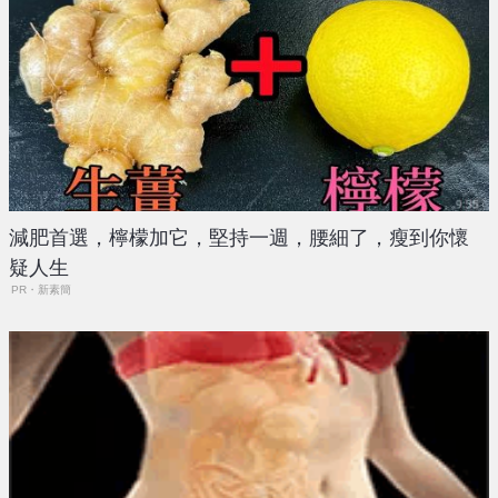
減肥首選，檸檬加它，堅持一週，腰細了，瘦到你懷
疑人生
PR・新素簡