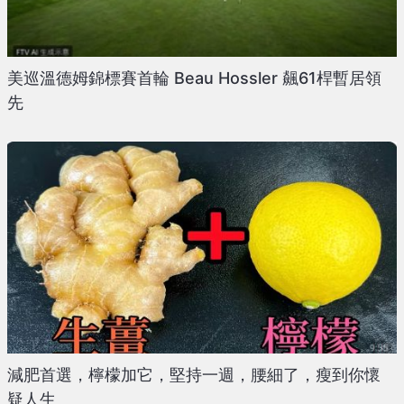
美巡溫德姆錦標賽首輪 Beau Hossler 飆61桿暫居領
先
減肥首選，檸檬加它，堅持一週，腰細了，瘦到你懷
疑人生