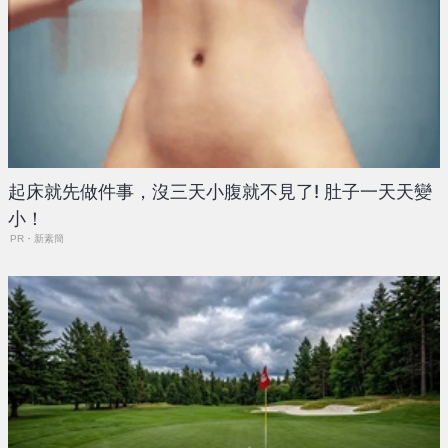
起床就先做件事，沒三天小腹就不見了! 肚子一天天變
小！
PR・新素簡