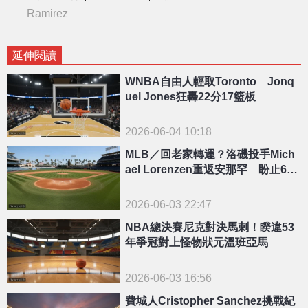
Ramirez
延伸閱讀
WNBA自由人輕取Toronto Jonq
uel Jones狂轟22分17籃板
2026-06-04 10:18
MLB／回老家轉運？洛磯投手Mich
ael Lorenzen重返安那罕 盼止6連
不勝低迷
2026-06-03 22:47
NBA總決賽尼克對決馬刺！睽違53
年爭冠對上怪物狀元溫班亞馬
2026-06-03 16:56
費城人Cristopher Sanchez挑戰紀