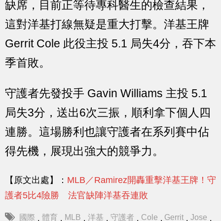
缺席，目前正等待專科醫生的檢查結果，
這對洋基打線無疑是重大打擊。洋基王牌
Gerrit Cole 此役主投 5.1 局失4分，吞下本
季首敗。
守護者先發投手 Gavin Williams 主投 5.1
局失3分，送出6次三振，順利拿下個人四
連勝。這場勝利也讓守護者在系列賽中佔
得先機，展現出強大的競爭力。
【原文出處】：
MLB／Ramirez開轟重擊洋基王牌！守
護者5比4險勝 法官缺陣洋基吞連敗
國際
體育
MLB
洋基
守護者
Cole
Gerrit
Jose
,
,
,
,
,
,
,
,