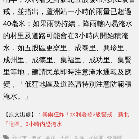
戒，並指出，蘆洲站一小時的雨量已超過
40毫米；如果雨勢持續，降雨轄內易淹水
的村里及道路可能會在3小時内開始積淹
水，如五股區更寮里、成泰里、興珍里、
成州里、成德里、集福里、成功里、集賢
里等地，建請民眾即時注意淹水通報及應
變，「低窪地區及道路請特別注意防範積
淹水。」
【原文出處】：
暴雨狂炸！水利署發2級警戒 新北
「這區」3小時内恐淹水
新北市
淹水
豪雨
大雨
生活
水利署
快新聞
,
,
,
,
,
,
,