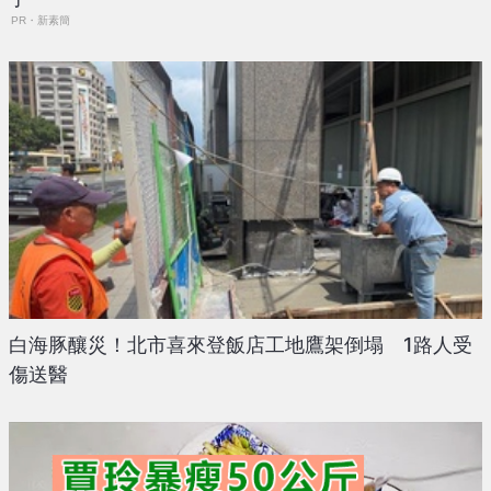
PR・新素簡
白海豚釀災！北市喜來登飯店工地鷹架倒塌 1路人受
傷送醫