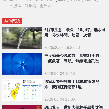
五股區
氣象署
蘆洲區
,
,
延伸閱讀
6縣市注意！最久「10小時」無水可
用 停水時間、地區一次看
2026/06/04 18:28:33
{PLAYICON}
中度磁暴今晚來襲「影響21小時」
氣象署：導航、無線電通訊恐短
暫中斷
2026-06-04 10:18
國家級警報狂響！13縣市雨彈開
炸 豪雨狂轟南部1地
2026-06-04 15:06
語出驚人！世新大學校長畢典致詞