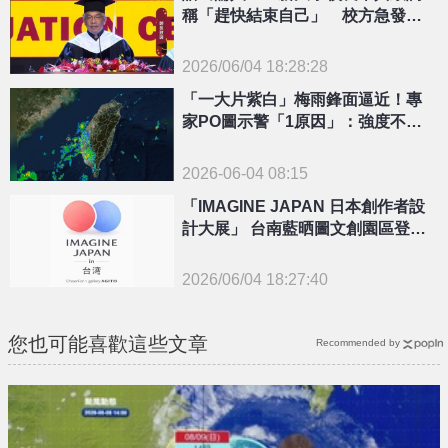
稱「趕快結束自己」 校方急發聲
明了
2026/06/04 18:28:28
{PLAYICON}
「一大片紫白」梅雨鋒面逼近！專
家PO圖示警「1原因」：強度不易
維持
2026-06-04 08:15
「IMAGINE JAPAN 日本創作者設
計大展」 台南藍晒圖文創園區登場
倒數
2026/06/04 18:27:40
{PLAYICON}
您也可能喜歡這些文章
Recommended by