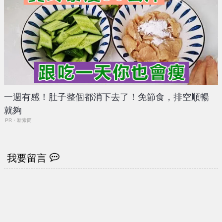
一週有感！肚子整個都消下去了！免節食，排空順暢
就夠
PR・新素簡
我要留言