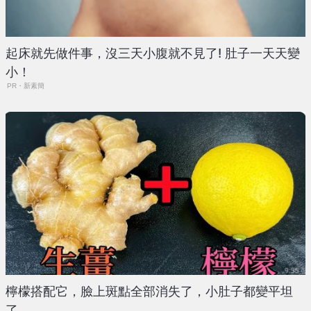
起床就先做件事，沒三天小腹就不見了! 肚子一天天變
小！
PR・新素簡
檸檬搭配它，臉上斑點全部消失了，小肚子都變平坦
了