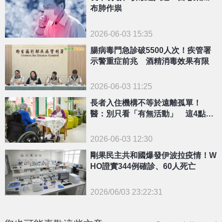
布肺作祟
2026-06-03 15:35
腸病毒門急診破5500人次！疾管署
示警重症前兆 酒精消毒效果有限
2026-06-03 11:25
長者入住機構不等於遠離孤單！
醫：別只看「有無活動」 這4點更
重要
2026-06-03 12:30
剛果民主共和國爆發伊波拉疫情！W
HO證實344例確診、60人死亡
2026/06/03 23:22:31
{PLAYICON}