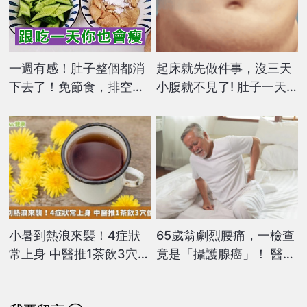
一週有感！肚子整個都消
起床就先做件事，沒三天
下去了！免節食，排空順
小腹就不見了! 肚子一天
暢就夠
天變小！
小暑到熱浪來襲！4症狀
65歲翁劇烈腰痛，一檢查
常上身 中醫推1茶飲3穴位
竟是「攝護腺癌」！ 醫
舒緩
曝：1狀況恐使罹癌率飆8
倍