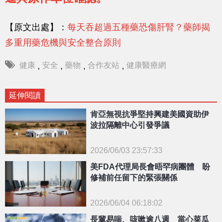
【原文出處】：
每天吞超過五種藥恐傷肝腎？藥師揭
多重用藥危機與安全整合原則
健康
安全
藥物
合作友站
健康醫療網
,
,
,
,
延伸閱讀
肯亞無視抗爭堅持興建美國資助伊
波拉隔離中心引發爭議
2026/06/03 23:57:33
{PLAYICON}
美FDA代理局長會晤罕病團體 盼
修補前任留下的緊張關係
2026/06/04 06:18:02
{PLAYICON}
長輩易喘、咳嗽逾八週 當心菜瓜