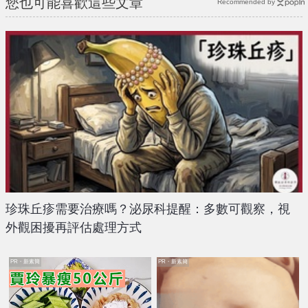
您也可能喜歡這些文章
Recommended by
珍珠丘疹需要治療嗎？泌尿科提醒：多數可觀察，視
外觀困擾再評估處理方式
PR・新素簡
PR・新素簡