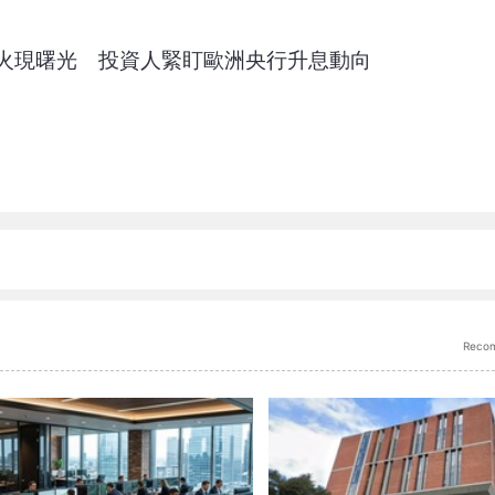
火現曙光 投資人緊盯歐洲央行升息動向
Reco