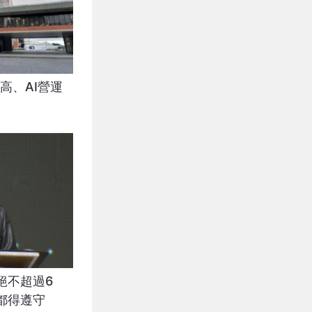
高、AI營運
絕不超過6
都得遵守