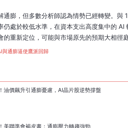
通膨，但多數分析師認為情勢已經轉變。與 19
仍處於較低水準，在資本支出高度集中的 AI
會的重新定位，可能與市場原先的預期大相徑
I與通膨逼使鷹派回歸
！油價飆升引通膨憂慮，AI晶片股逆勢撐盤
！美聯準會褐皮書：通膨壓力轉趨強勁