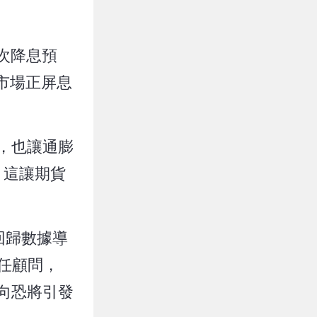
一次降息預
而市場正屏息
升，也讓通膨
，這讓期貨
回歸數據導
 擔任顧問，
轉向恐將引發