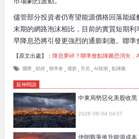
市場劇烈波動。
儘管部分投資者仍寄望能源價格回落能緩解
末期的網路泡沫相比，目前的實質短期利率
早降息恐將引發更強烈的通膨刺激。聯準
【原文出處】：
降息夢碎？聯準會點陣圖恐消失，A
國際
財經
聯準會
通膨
升息
AI熱潮
點陣圖
,
,
,
,
,
,
延伸閱讀
中東局勢惡化美股收黑
2026-06-04 04:57
伊朗戰爭推升能源成本