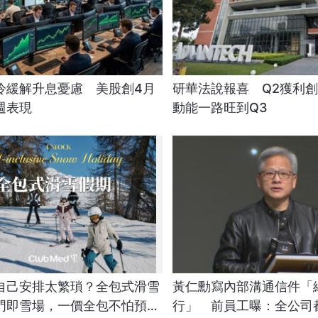
冷緩解升息憂慮 美股創4月
研華法說報喜 Q2獲利創
週表現
動能一路旺到Q3
自己安排太繁瑣？全包式滑雪
黃仁勳寫內部溝通信件「
門即雪場，一價全包不怕預算
行」 前員工曝：全公司