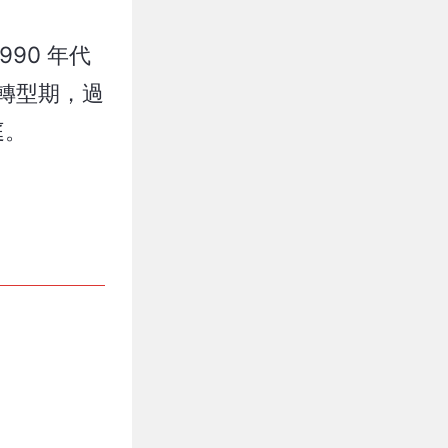
90 年代
 轉型期，過
庭。