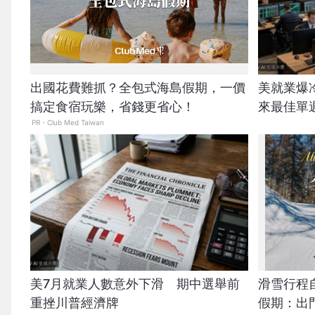
出國花費難抓？全包式海島假期，一價
美就業爆
搞定食宿玩樂，省錢更省心！
來最佳單
PR・Club Med Taiwan
美7月就業人數意外下滑 期中選舉前
滑雪行程
重挫川普經濟牌
假期：出