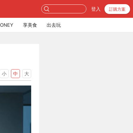
登入
訂購方案
ONEY
享美食
出去玩
小
中
大