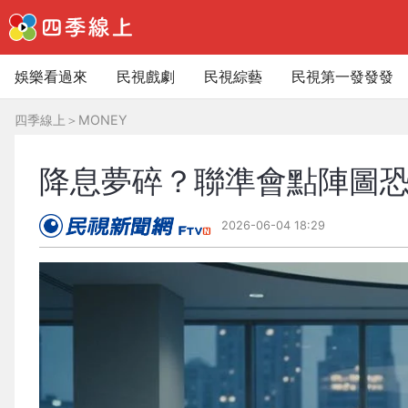
娛樂看過來
民視戲劇
民視綜藝
民視第一發發發
四季線上
＞
MONEY
降息夢碎？聯準會點陣圖恐
2026-06-04 18:29