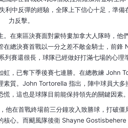
失利中反彈的經驗，全隊上下信心十足，準備
力反擊。
生。在東區決賽面對蒙特婁加拿大人隊時，他
總決賽首戰以一分之差不敵金騎士，前鋒 Niko
，但系列賽還很長，球隊已經做好打滿七場的心理
奪下季後賽七連勝。在總教練 John Torto
John Tortorella 指出，陣中球員大
恐慌，這也是球隊目前能保持領先的關鍵因素
尤為關鍵，他在首戰終場前三分鐘攻入致勝球，打破
而颶風隊後衛 Shayne Gostisbehere