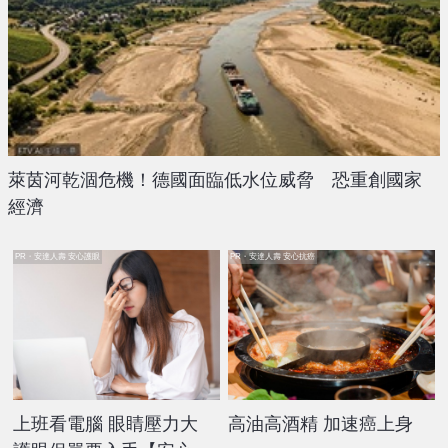
萊茵河乾涸危機！德國面臨低水位威脅 恐重創國家
經濟
PR・安達人壽 安心護眼
PR・安達人壽 安心抗癌
上班看電腦 眼睛壓力大
高油高酒精 加速癌上身