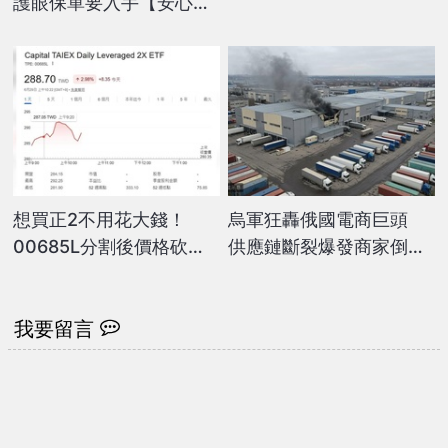
護眼保單要入手【安心護
眼定期眼睛險】
想買正2不用花大錢！
烏軍狂轟俄國電商巨頭
00685L分割後價格砍到1
供應鏈斷裂爆發商家倒閉
字頭 00662同步有新進
潮
度
我要留言