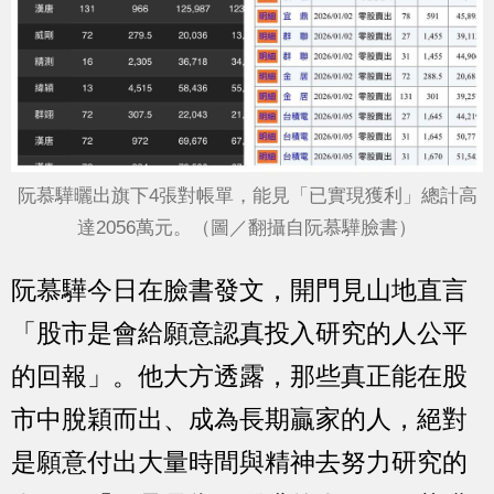
阮慕驊 曬出旗下4張對帳單，能見「已實現獲利」總計高
達2056萬元。（圖／翻攝自阮慕驊 臉書）
阮慕驊今日在臉書發文，開門見山地直言
「股市是會給願意認真投入研究的人公平
的回報」。他大方透露，那些真正能在股
市中脫穎而出、成為長期贏家的人，絕對
是願意付出大量時間與精神去努力研究的