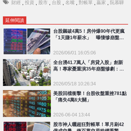
財經
投資
股市
台股
名嘴
對帳單
贏家
阮慕驊
,
,
,
,
,
,
,
延伸閱讀
台股飆破4萬5！房仲爆90年代更瘋
「1天賺1年薪水」 曝悽慘崩盤下
場
2026/06/01 16:05:06
{PLAYICON}
全台湧41.7萬人「房貸入股」創新
高！專家憂重演35年崩盤慘劇：這
是賭博
2026/05/18 10:26:34
{PLAYICON}
美股回檔衝擊！台股收盤重挫781點
「痛失4萬6大關」
2026-06-04 13:44
股市神人曬超狂對帳單！單月刷42
億成交量 繳百萬交易稅網看驚：