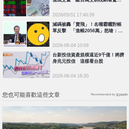
有神快拜
2026/05/31 17:40:39
{PLAYICON}
減碼被轟「賣飛」！名嘴霸曬對帳
單反擊 「進帳2056萬」怒嗆：比
我強再酸
2026-06-04 10:09
台新投信資產規模逼近9千億！將躋
身兆元投信 這樣看台股
2026-06-04 16:30
您也可能喜歡這些文章
Recommended by