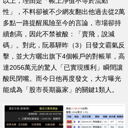
以上，理由是「帳上淨值不等於流動
性」，不料卻被不少網友翻出他過去從2萬
多點一路提醒風險至今的言論，市場卻持
續創高，因此不禁被酸：「賣飛，說減
碼」。對此，阮慕驊昨（3）日發文霸氣反
擊，並大方曬出旗下4個帳戶的對帳單，高
達2056萬元的驚人「已實現獲利」瞬間讓
酸民閉嘴。而今日他再度發文，大方曝光
能成為「股市長期贏家」的關鍵1類人。