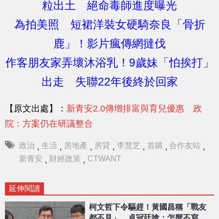
粒出土 絕命毒師進度曝光
為拍美照 短裙洋裝女硬騎奈良「骨折
鹿」！影片瘋傳網撻伐
作客朋友家弄壞沐浴乳！9歲妹「怕挨打」
出走 失聯22年後終於回家
【原文出處】：
新青安2.0傳增排富與育兒優惠 政
院：方案仍在研議整合
政治
生活
房地產
房貸
李慧芝
首購
合作友站
,
,
,
,
,
,
,
新青安
財經政策
CTWANT
,
,
延伸閱讀
柯文哲下令驅趕！黃國昌稱「戰友
都不見」 卓冠廷嗆：怎麼不寫被