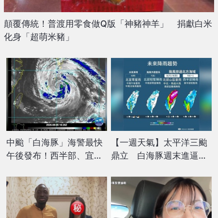
顛覆傳統！普渡用零食做Q版「神豬神羊」 捐獻白米
化身「超萌米豬」
中颱「白海豚」海警最快
【一週天氣】太平洋三颱
午後發布！西半部、宜蘭
鼎立 白海豚週末進逼台
留意雨勢
灣「這區」豪雨紫爆