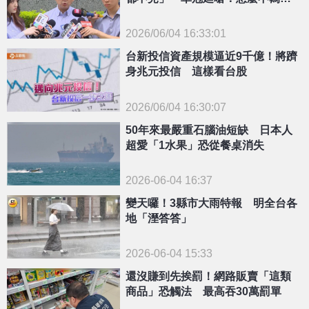
誰趕走
2026/06/04 16:33:01
{PLAYICON}
台新投信資產規模逼近9千億！將躋
身兆元投信 這樣看台股
2026/06/04 16:30:07
{PLAYICON}
50年來最嚴重石腦油短缺 日本人
超愛「1水果」恐從餐桌消失
2026-06-04 16:37
變天囉！3縣市大雨特報 明全台各
地「溼答答」
2026-06-04 15:33
還沒賺到先挨罰！網路販賣「這類
商品」恐觸法 最高吞30萬罰單