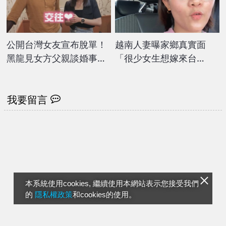
公開台灣女友宣布脫單！
越南人妻曝家鄉真實面
黑龍見女方父親談婚事
「很少女生想嫁來台
他因1事差點暴怒翻桌
灣」 開酸：不要帶刻板
印象
我要留言
本系統使用cookies, 繼續使用本網站表示您接受我們
的
隱私權政策
和cookies的使用。