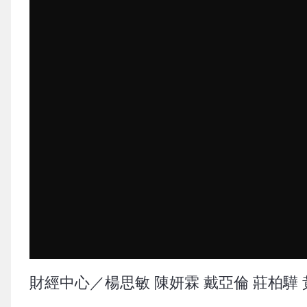
財經中心／楊思敏 陳妍霖 戴亞倫 莊柏驊 