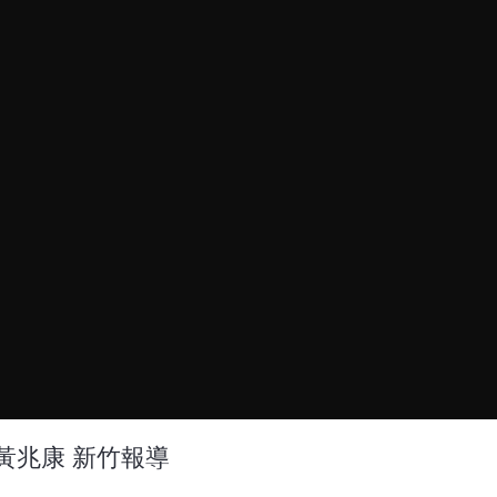
黃兆康 新竹報導