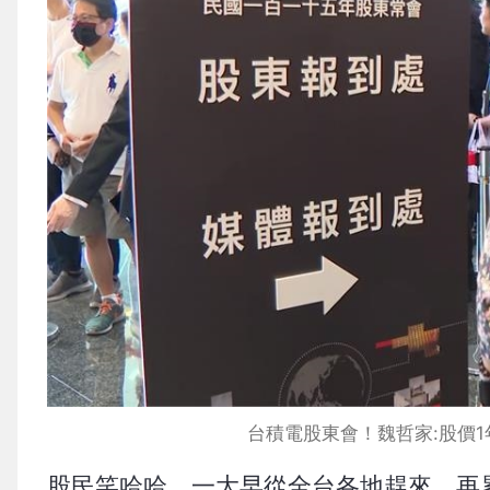
台積電股東會！魏哲家:股價1年
股民笑哈哈，一大早從全台各地趕來，再