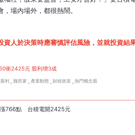
會，場內場外，都很熱鬧。
投資人於決策時應審慎評估風險，並就投資結
0衝2425元 股利增3成
股利
魏哲家
產業動態
財經政策
熱門概念股
,
,
,
,
漲766點 台積電開2425元