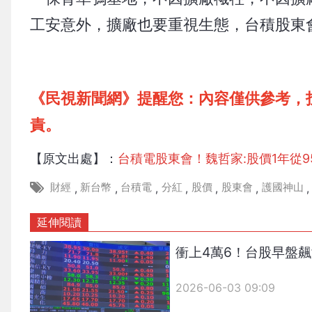
工安意外，擴廠也要重視生態，台積股東
《民視新聞網》提醒您：內容僅供參考，
責。
【原文出處】：
台積電股東會！魏哲家:股價1年從95
財經
新台幣
台積電
分紅
股價
股東會
護國神山
,
,
,
,
,
,
,
延伸閱讀
衝上4萬6！台股早盤飆
2026-06-03 09:09