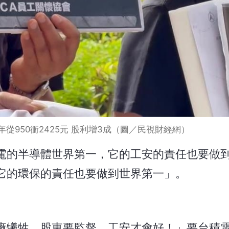
從950衝2425元 股利增3成（圖／民視財經網）
電的半導體世界第一，它的工安的責任也要做
它的環保的責任也要做到世界第一」。
廠犧牲，股東要監督，工安才會好！」要台積