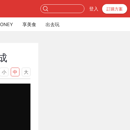
登入
訂購方案
ONEY
享美食
出去玩
成
小
中
大