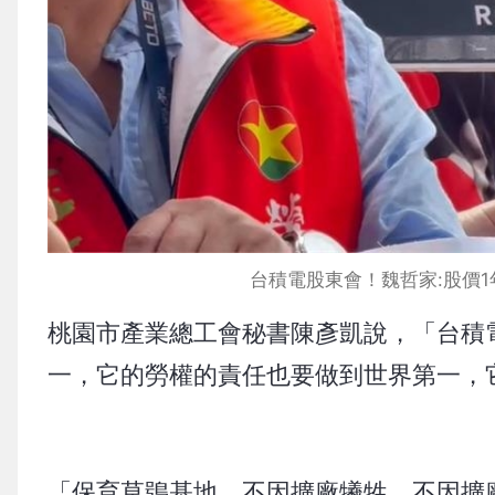
台積電股東會！魏哲家:股價1年
桃園市產業總工會秘書陳彥凱說，「台積
一，它的勞權的責任也要做到世界第一，
「保育草鴞基地，不因擴廠犧牲，不因擴