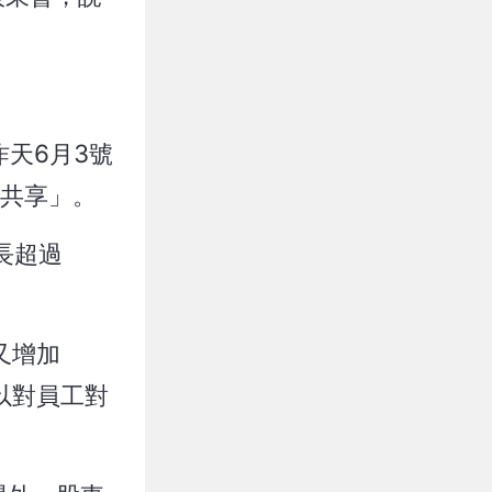
天6月3號
東共享」。
長超過
又增加
所以對員工對