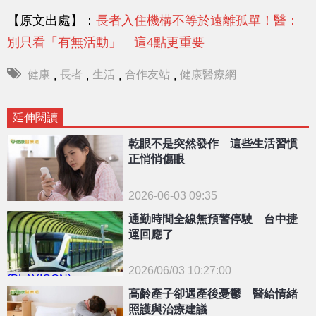
【原文出處】：
長者入住機構不等於遠離孤單！醫：
別只看「有無活動」 這4點更重要
健康
長者
生活
合作友站
健康醫療網
,
,
,
,
延伸閱讀
乾眼不是突然發作 這些生活習慣
正悄悄傷眼
2026-06-03 09:35
通勤時間全線無預警停駛 台中捷
運回應了
2026/06/03 10:27:00
{PLAYICON}
高齡產子卻遇產後憂鬱 醫給情緒
照護與治療建議