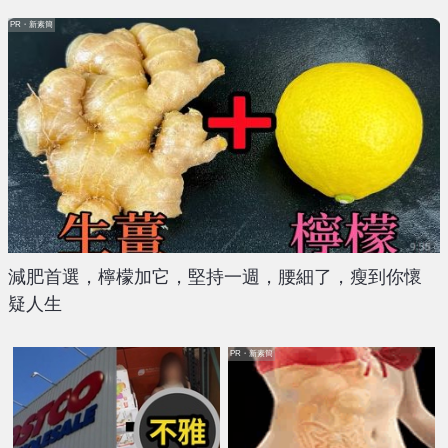
PR・新素簡
減肥首選，檸檬加它，堅持一週，腰細了，瘦到你懷
疑人生
PR・新素簡