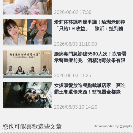
2026-06-02 17:36
愛莉莎莎課程爆爭議！瑜珈老師控
「只給1％收益」 陳沂：扯到錢就
可以看到人性
2026/06/03 11:10:00
{PLAYICON}
腸病毒門急診破5500人次！疾管署
示警重症前兆 酒精消毒效果有限
2026-06-03 11:25
女拔頭髮放進餐點栽贓店家 爽吃
霸王餐還偷東西！監視器全都錄
2026/06/03 10:14:20
{PLAYICON}
您也可能喜歡這些文章
Recommended by