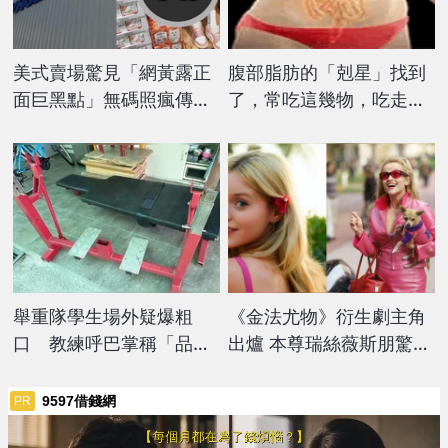
美式賣場驚見「網黃露正
腹部脂肪的「剋星」找到
面巨黑點」無碼照瘋傳！
了，常吃這幾物，吃走大
她嗨喊「把自己賣掉」官
肚囊，瘦出小蠻腰
方出手了
舉重隊學生場外疑爆粗
《金法尤物》衍生劇主角
口 教練呼巴掌稱「品德
出爐 本尊瑞絲薇斯朋驚：
管教」
根本同一人！
9597借錢網
PR