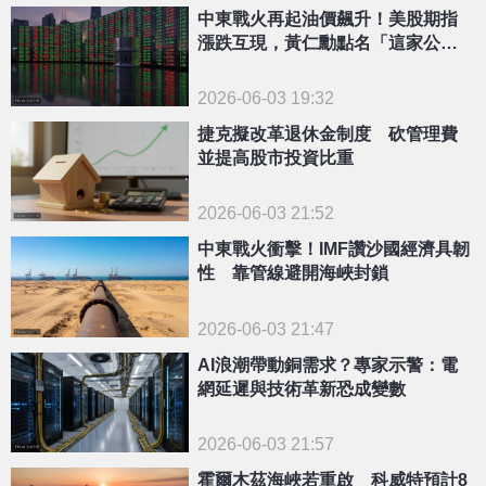
中東戰火再起油價飆升！美股期指
漲跌互現，黃仁勳點名「這家公
司」暴漲
2026-06-03 19:32
捷克擬改革退休金制度 砍管理費
並提高股市投資比重
2026-06-03 21:52
中東戰火衝擊！IMF讚沙國經濟具韌
性 靠管線避開海峽封鎖
2026-06-03 21:47
AI浪潮帶動銅需求？專家示警：電
網延遲與技術革新恐成變數
2026-06-03 21:57
霍爾木茲海峽若重啟 科威特預計8