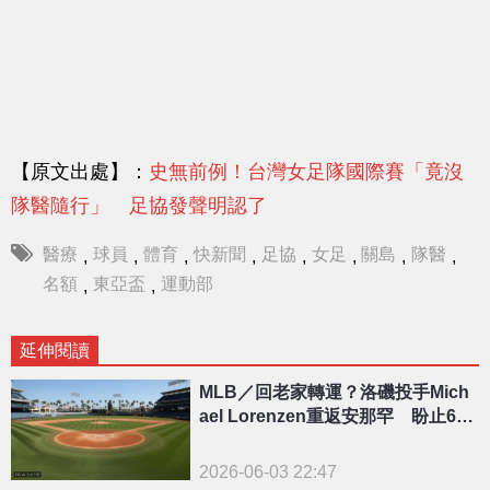
【原文出處】：
史無前例！台灣女足隊國際賽「竟沒
隊醫隨行」 足協發聲明認了
醫療
球員
體育
快新聞
足協
女足
關島
隊醫
,
,
,
,
,
,
,
,
名額
東亞盃
運動部
,
,
延伸閱讀
MLB／回老家轉運？洛磯投手Mich
ael Lorenzen重返安那罕 盼止6連
不勝低迷
2026-06-03 22:47