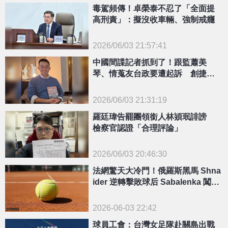
毒駕頻傳！卓榮泰不忍了「全面提
高刑責」：擬沒收車輛、強制戒癮
2026/06/03 21:57:41
{PLAYICON}
中國間諜記者抓到了！跟監蕭美
琴、情蒐友台政要遭起訴 創捷克
首例
2026/06/03 21:31:19
{PLAYICON}
羅廷瑋告罷團領銜人林熲珉誹謗
檢察官認證「合理評論」
2026/06/03 20:46:30
{PLAYICON}
法網驚天大冷門！俄羅斯黑馬 Shna
ider 逆轉擊敗球后 Sabalenka 闖進
四強
2026-06-03 22:42
球員工會：台灣女足隊赴關島出戰