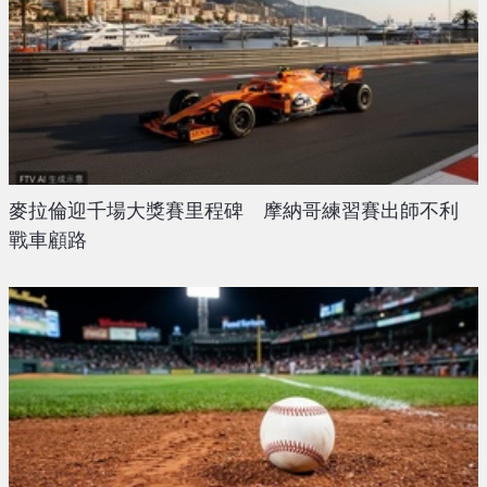
麥拉倫迎千場大獎賽里程碑 摩納哥練習賽出師不利
戰車顧路