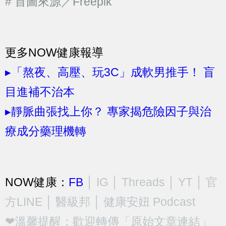
# 首圖來源／Freepik
更多NOW健康報導
▸「熬夜、高壓、玩3C」成軟男推手！ 盲
目進補不治本
▸靜脈曲張找上你？ 專家揭危險因子與治
療成分藥理機轉
NOW健康：
FB
│
IG
│
Threads
│
YT
│
官
方LINE
│
醫級邦
│
健康安妞 Podcast
❤溫馨提醒：歡迎轉傳「原始文章連結」