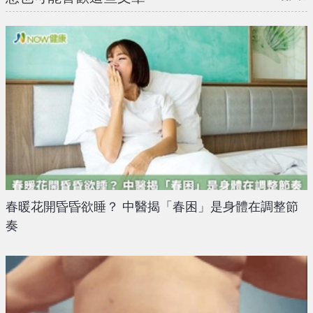
春暖花開昏昏欲睡？ 中醫揭「春困」是身體在調整節
奏