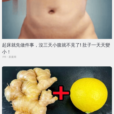
起床就先做件事，沒三天小腹就不見了! 肚子一天天變
小！
PR・新素簡