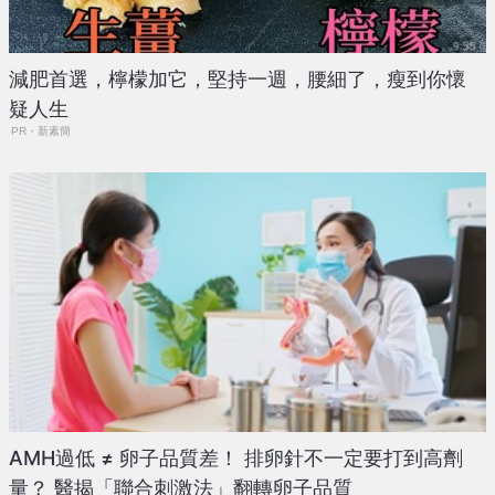
減肥首選，檸檬加它，堅持一週，腰細了，瘦到你懷
疑人生
PR・新素簡
AMH過低 ≠ 卵子品質差！ 排卵針不一定要打到高劑
量？ 醫揭「聯合刺激法」翻轉卵子品質