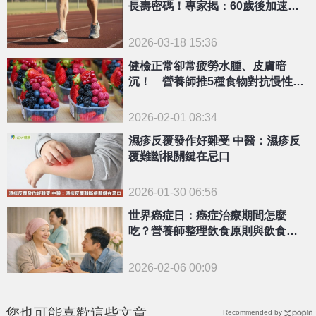
長壽密碼！專家揭：60歲後加速流
失
2026-03-18 15:36
健檢正常卻常疲勞水腫、皮膚暗
沉！ 營養師推5種食物對抗慢性發
炎
2026-02-01 08:34
濕疹反覆發作好難受 中醫：濕疹反
覆難斷根關鍵在忌口
2026-01-30 06:56
世界癌症日：癌症治療期間怎麼
吃？營養師整理飲食原則與飲食照
顧重點
2026-02-06 00:09
您也可能喜歡這些文章
Recommended by