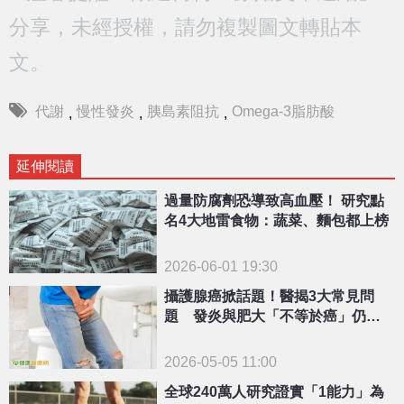
分享，未經授權，請勿複製圖文轉貼本
文。
代謝
慢性發炎
胰島素阻抗
Omega-3脂肪酸
,
,
,
延伸閱讀
過量防腐劑恐導致高血壓！ 研究點
名4大地雷食物：蔬菜、麵包都上榜
2026-06-01 19:30
攝護腺癌掀話題！醫揭3大常見問
題 發炎與肥大「不等於癌」仍須
留意
2026-05-05 11:00
全球240萬人研究證實「1能力」為