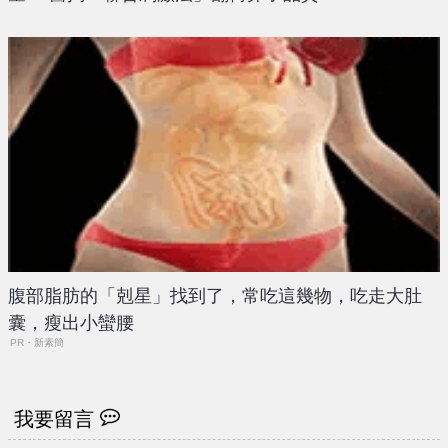
腹部脂肪的「剋星」找到了，常吃這幾物，吃走大肚
囊，瘦出小蠻腰
PR・新素簡
我要留言