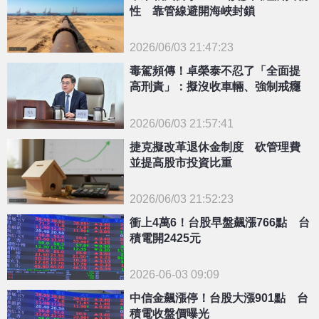
性 靠管線避開海峽封鎖
2026/06/03 21:47:23
{PLAYICON}
毒駕頻傳！卓榮泰不忍了「全面提
高刑責」：擬沒收車輛、強制戒癮
2026/06/03 21:57:41
{PLAYICON}
捷克擬改革退休金制度 砍管理費
並提高股市投資比重
2026/06/03 21:52:23
{PLAYICON}
衝上4萬6！台股早盤飆漲766點 台
積電開2425元
2026-06-03 09:09
中信金飆漲停！台股大漲901點 台
積電收盤價曝光