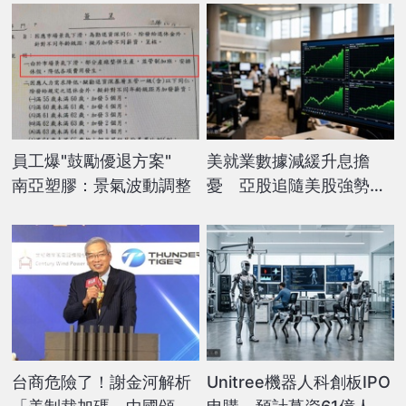
員工爆"鼓勵優退方案"
美就業數據減緩升息擔
南亞塑膠：景氣波動調整
憂 亞股追隨美股強勢走
高
台商危險了！謝金河解析
Unitree機器人科創板IPO