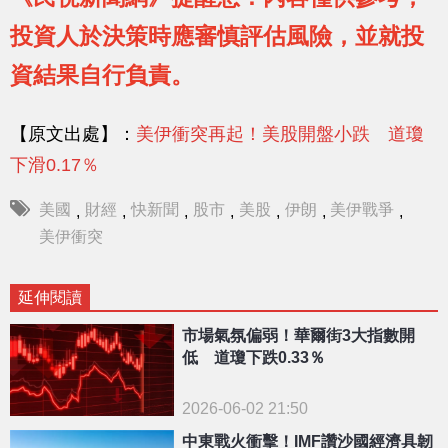
投資人於決策時應審慎評估風險，並就投
資結果自行負責。
【原文出處】：
美伊衝突再起！美股開盤小跌 道瓊
下滑0.17％
美國
財經
快新聞
股市
美股
伊朗
美伊戰爭
,
,
,
,
,
,
,
美伊衝突
延伸閱讀
市場氣氛偏弱！華爾街3大指數開
低 道瓊下跌0.33％
2026-06-02 21:50
中東戰火衝擊！IMF讚沙國經濟具韌