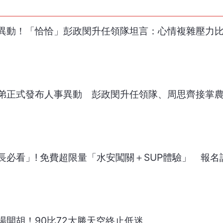
異動！「恰恰」彭政閔升任領隊坦言：心情複雜壓力
弟正式發布人事異動 彭政閔升任領隊、周思齊接掌
長必看」! 免費超限量「水安闖關＋SUP體驗」 報名
場開胡！90比72大勝天空終止低迷