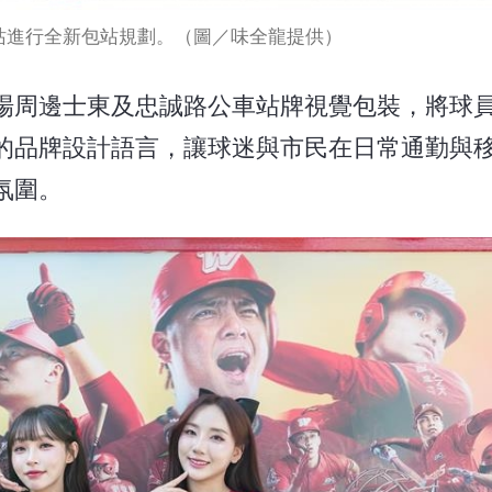
站進行全新包站規劃。（圖／味全龍提供）
場周邊士東及忠誠路公車站牌視覺包裝，將球
的品牌設計語言，讓球迷與市民在日常通勤與
氛圍。