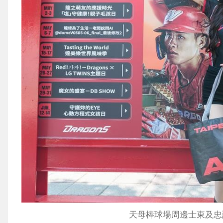
天母棒球場周邊士東及忠