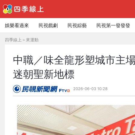
娛樂看過來
民視戲劇
民視綜藝
民視第一發發發
四季線上
＞
來運動
中職／味全龍形塑城市主
迷朝聖新地標
2026-06-03 10:28