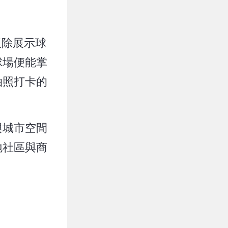
板除展示球
球場便能掌
拍照打卡的
與城市空間
地社區與商