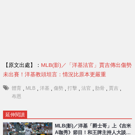
【原文出處】：
MLB(影)／「洋基法官」賈吉傳出傷勢
未出賽！洋基教頭坦言：情況比原本更嚴重
體育
MLB
洋基
傷勢
打擊
法官
肋骨
賈吉
,
,
,
,
,
,
,
,
布恩
延伸閱讀
MLB(影)／洋基「爵士哥」上《吉米
A咖秀》節目！和王牌主持人大談