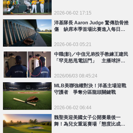
「褲子」
2026-06-02 17:15
洋基隊長 Aaron Judge 驚傳肋骨挫
傷 缺席本季首場比賽進入每日觀
察名單
2026-06-03 05:21
中職(影)／中信兄弟投手教練王建民
「罕見怒甩電話門」 主播球評當
場嚇瘋！
2026/06/03 08:45:24
{PLAYICON}
MLB美聯強權對決！洋基主場迎戰
守護者 爭奪分區龍頭關鍵戰
2026-06-02 06:44
魏聖美迎美國女子公開賽最後一
舞！為兒女重返賽場「態度比成績
更重要」