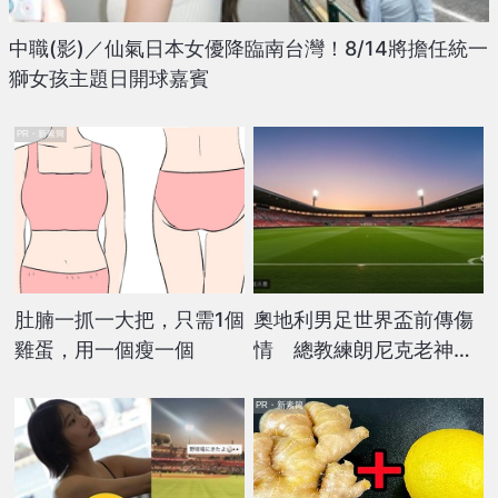
中職(影)／仙氣日本女優降臨南台灣！8/14將擔任統一
獅女孩主題日開球嘉賓
PR・新素簡
肚腩一抓一大把，只需1個
奧地利男足世界盃前傳傷
雞蛋，用一個瘦一個
情 總教練朗尼克老神在
在：只是預防措施
PR・新素簡