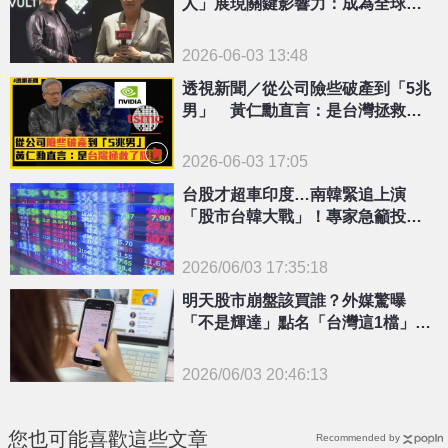
人」展現關鍵影響力：成為全球科
領頭羊
2026-06-03 13:48
透視新聞／從公司險些破產到「5兆
男」 黃仁勳直言：是台灣拯救了
輝達
2026-06-03 17:05
台股才超車印度…南韓緊追上演
「股市台韓大戰」！專家急籲投資
人做「1操作」
2026/06/03 17:35:18
{PLAYICON}
明天股市崩盤該買誰？外媒驚曝
「不是輝達」點名「台灣這1檔」：
立於不敗之地
2026/06/03 20:46:13
{PLAYICON}
您也可能喜歡這些文章
Recommended by