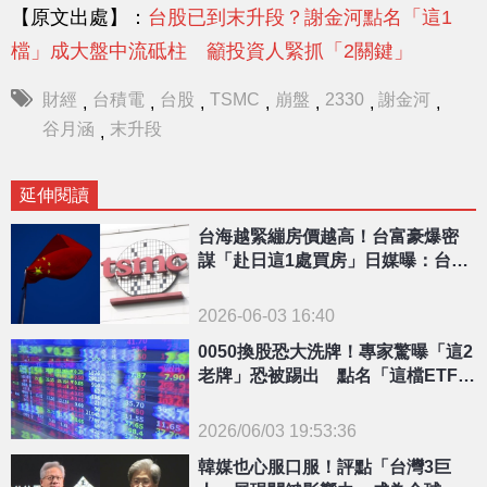
【原文出處】：
台股已到末升段？謝金河點名「這1
檔」成大盤中流砥柱 籲投資人緊抓「2關鍵」
財經
台積電
台股
TSMC
崩盤
2330
謝金河
,
,
,
,
,
,
,
谷月涵
末升段
,
延伸閱讀
台海越緊繃房價越高！台富豪爆密
謀「赴日這1處買房」日媒曝：台積
電成保命堡壘
2026-06-03 16:40
0050換股恐大洗牌！專家驚曝「這2
老牌」恐被踢出 點名「這檔ETF」
成贏家
2026/06/03 19:53:36
{PLAYICON}
韓媒也心服口服！評點「台灣3巨