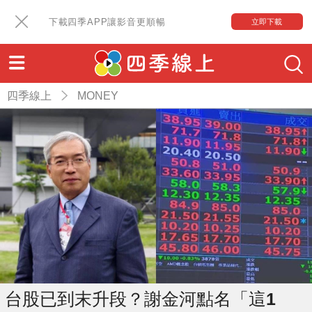
下載四季APP讓影音更順暢
立即下載
四季線上
MONEY
台股已到末升段？謝金河點名「這1