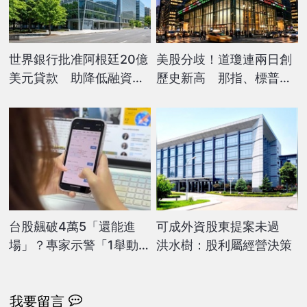
世界銀行批准阿根廷20億
美股分歧！道瓊連兩日創
美元貸款 助降低融資成
歷史新高 那指、標普受
本
累收跌
台股飆破4萬5「還能進
可成外資股東提案未過
場」？專家示警「1舉動」
洪水樹：股利屬經營決策
比買高更可怕：陷入惡性
循環
我要留言