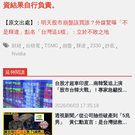
資結果自行負責。
【原文出處】：
明天股市崩盤該買誰？外媒驚曝「不
是輝達」點名「台灣這1檔」：立於不敗之地
財經
台積電
TSMC
崩盤
輝達
2330
抄底
,
,
,
,
,
,
,
Nvidia
延伸閱讀
台股才超車印度…南韓緊追上演
「股市台韓大戰」！專家急籲投資
人做「1操作」
2026/06/03 17:35:18
{PLAYICON}
透視新聞／從公司險些破產到「5兆
男」 黃仁勳直言：是台灣拯救了
輝達