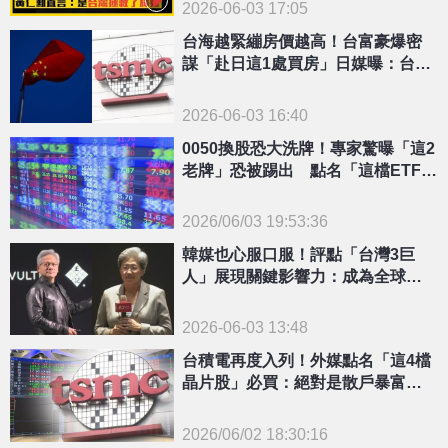
2026-06-03 17:05
台海越緊繃房價越高！台富豪爆密
謀「赴日這1處買房」日媒曝：台積
電成保命堡壘
2026-06-03 16:40
0050換股恐大洗牌！專家驚曝「這2
老牌」恐被踢出 點名「這檔ETF」
成贏家
2026/06/03 19:53:36
{PLAYICON}
韓媒也心服口服！評點「台灣3巨
人」展現關鍵影響力：成為全球科
領頭羊
2026-06-03 13:48
台積電再度入列！外媒點名「這4檔
晶片股」必買：絕對是散戶暴富標
的
2026/06/02 18:30:16