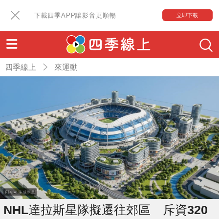
下載四季APP讓影音更順暢
立即下載
四季線上
來運動
NHL達拉斯星隊擬遷往郊區 斥資320