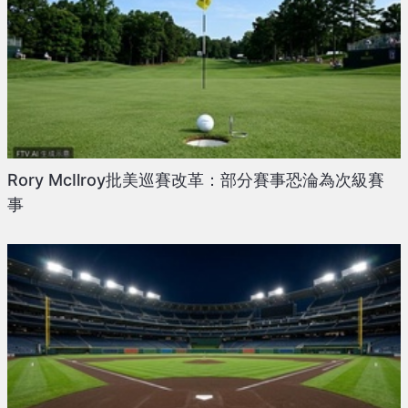
Rory McIlroy批美巡賽改革：部分賽事恐淪為次級賽
事