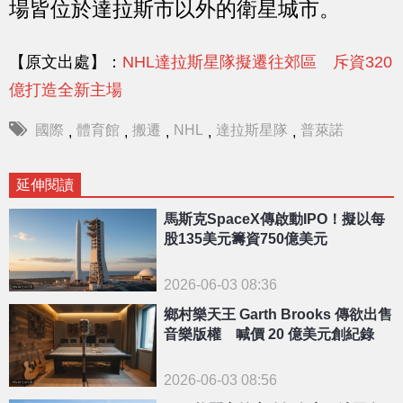
場皆位於達拉斯市以外的衛星城市。
【原文出處】：
NHL達拉斯星隊擬遷往郊區 斥資320
億打造全新主場
國際
體育館
搬遷
NHL
達拉斯星隊
普萊諾
,
,
,
,
,
延伸閱讀
馬斯克SpaceX傳啟動IPO！擬以每
股135美元籌資750億美元
2026-06-03 08:36
鄉村樂天王 Garth Brooks 傳欲出售
音樂版權 喊價 20 億美元創紀錄
2026-06-03 08:56