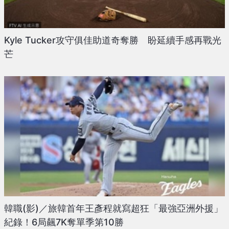
Kyle Tucker攻守俱佳助道奇奪勝 盼延續手感再戰光
芒
韓職(影)／旅韓首年王彥程就寫超狂「最強亞洲外援」
紀錄！6局飆7K奪單季第10勝