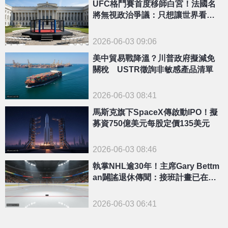
UFC格鬥賽首度移師白宮！法國名
將無視政治爭議：只想讓世界看見M
MA
2026-06-03 09:06
美中貿易戰降溫？川普政府擬減免
關稅 USTR徵詢非敏感產品清單
2026-06-03 08:41
馬斯克旗下SpaceX傳啟動IPO！擬
募資750億美元每股定價135美元
2026-06-03 08:46
執掌NHL逾30年！主席Gary Bettm
an闢謠退休傳聞：接班計畫已在討
論
2026-06-03 06:41