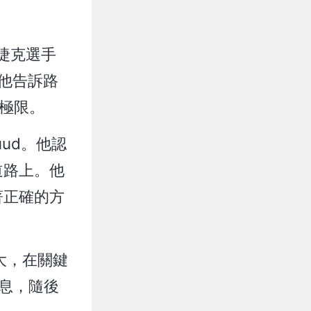
給捷克選手
。他告訴路
體極限。
Ruud。他認
道路上。他
著正確的方
強大，在關鍵
休息，隨後