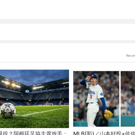
Reco
退役？阿根廷足協主席放手：
MLB(影)／山本好投+佐