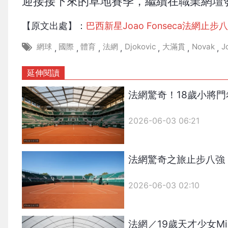
迎接接下來的草地賽季，繼續在職業網壇
【原文出處】：
巴西新星Joao Fonseca法網
網球
國際
體育
法網
Djokovic
大滿貫
Novak
J
,
,
,
,
,
,
,
延伸閱讀
法網驚奇！18歲小將
2026-06-03 06:21
法網驚奇之旅止步八強！1
2026-06-03 02:10
法網／19歲天才少女Mi