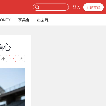
登入
訂購方案
ONEY
享美食
出去玩
信心
小
中
大