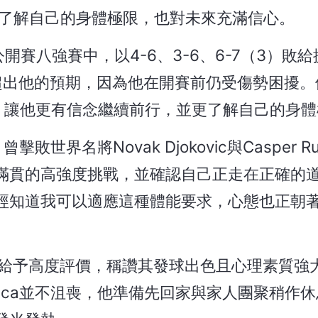
了解自己的身體極限，也對未來充滿信心。
法網公開賽八強賽中，以4-6、3-6、6-7（3）敗
但這已超出他的預期，因為他在開賽前仍受傷勢困擾
一週，讓他更有信念繼續前行，並更了解自己的身
擊敗世界名將Novak Djokovic與Casper 
滿貫的高強度挑戰，並確認自己正走在正確的
經知道我可以適應這種體能要求，心態也正朝
Fonseca給予高度評價，稱讚其發球出色且心理素質
nseca並不沮喪，他準備先回家與家人團聚稍作