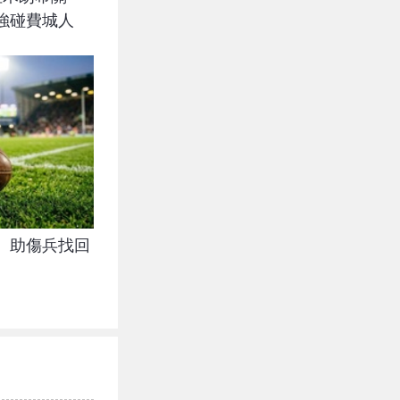
強碰費城人
 助傷兵找回