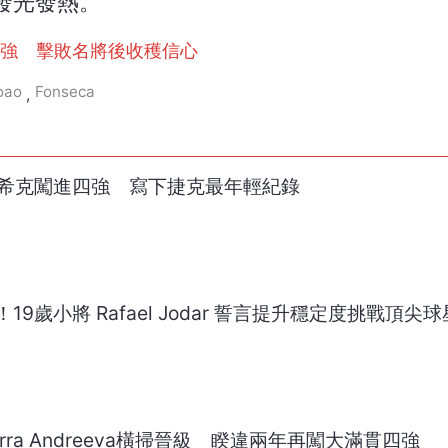
發光發熱。
止步八強 擊敗名將後收穫信心
oao
Fonseca
,
門希克闖進四強 寫下捷克最年輕紀錄
9歲小將 Rafael Jodar 誓言提升穩定度挑戰頂尖球
rra Andreeva橫掃晉級 睽違兩年再闖大滿貫四強