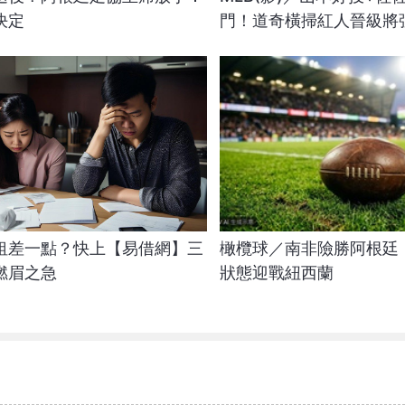
決定
門！道奇橫掃紅人晉級將
租差一點？快上【易借網】三
橄欖球／南非險勝阿根廷
燃眉之急
狀態迎戰紐西蘭