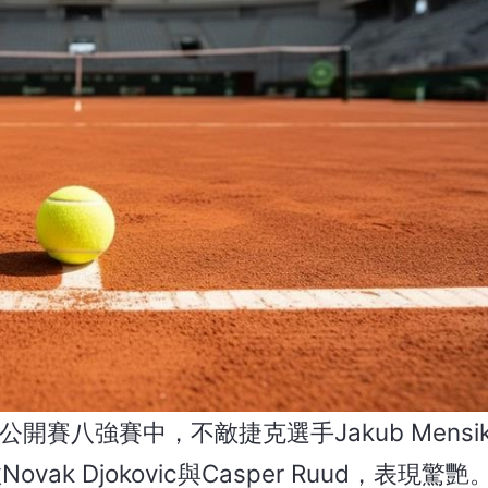
法網公開賽八強賽中，不敵捷克選手Jakub Mens
 Djokovic與Casper Ruud，表現驚艷。F