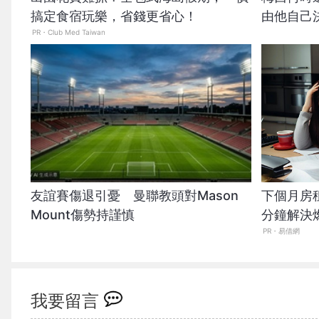
搞定食宿玩樂，省錢更省心！
由他自己
PR・Club Med Taiwan
友誼賽傷退引憂 曼聯教頭對Mason
下個月房
Mount傷勢持謹慎
分鐘解決
PR・易借網
我要留言