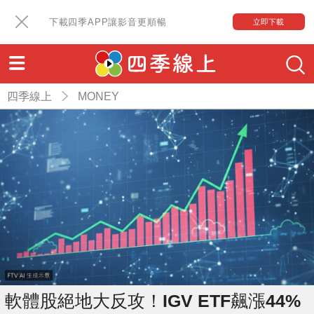
下載四季APP讓影音更順暢
立即下載
四季線上
MONEY
軟體股絕地大反攻！IGV ETF飆漲44%