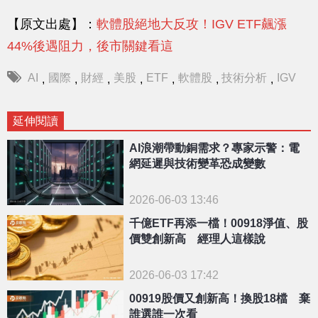
【原文出處】：
軟體股絕地大反攻！IGV ETF飆漲
44%後遇阻力，後市關鍵看這
AI
國際
財經
美股
ETF
軟體股
技術分析
IGV
,
,
,
,
,
,
,
延伸閱讀
AI浪潮帶動銅需求？專家示警：電
網延遲與技術變革恐成變數
2026-06-03 13:46
千億ETF再添一檔！00918淨值、股
價雙創新高 經理人這樣說
2026-06-03 17:42
00919股價又創新高！換股18檔 棄
誰選誰一次看