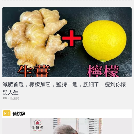
減肥首選，檸檬加它，堅持一週，腰細了，瘦到你懷
疑人生
PR・新素簡
仙桃牌
PR