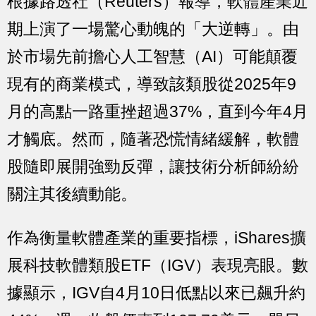
根據路透社（Reuters）報導，軟體產業近
期上演了一場驚心動魄的「大逆轉」。由
於市場先前擔心人工智慧（AI）可能顛覆
現有的商業模式，導致該類股從2025年9
月的高點一路重挫超過37%，直到今年4月
才觸底。然而，隨著恐慌情緒緩解，軟體
股隨即展開強勁反彈，讓技術分析師紛紛
關注其後續動能。
作為衡量軟體產業的重要指標，iShares擴
展科技軟體類股ETF（IGV）表現亮眼。數
據顯示，IGV自4月10日低點以來已飆升約