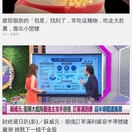
腹部脂肪的「剋星」找到了，常吃這幾物，吃走大肚
囊，瘦出小蠻腰
PR・新素簡
財經週日趴(影)／蘇威元：朋億訂單滿到爆迎半導體建
廠潮 挑戰下一檔千金股