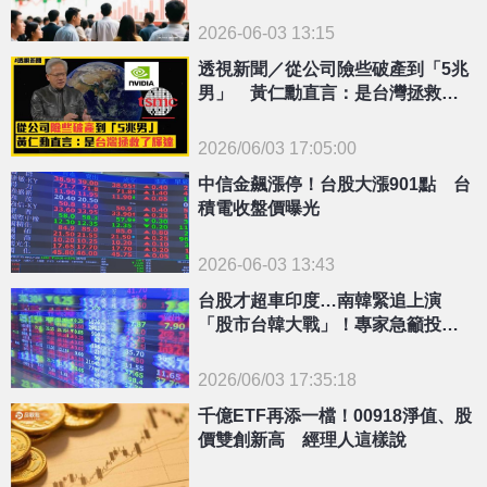
2026-06-03 13:15
透視新聞／從公司險些破產到「5兆
男」 黃仁勳直言：是台灣拯救了
輝達
2026/06/03 17:05:00
{PLAYICON}
中信金飆漲停！台股大漲901點 台
積電收盤價曝光
2026-06-03 13:43
台股才超車印度…南韓緊追上演
「股市台韓大戰」！專家急籲投資
人做「1操作」
2026/06/03 17:35:18
{PLAYICON}
千億ETF再添一檔！00918淨值、股
價雙創新高 經理人這樣說