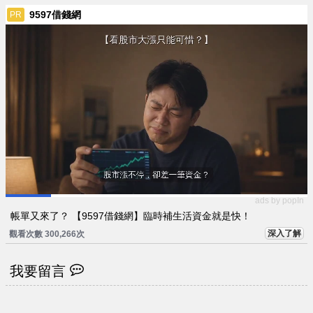
9597借錢網
PR
ads by popIn
帳單又來了？ 【9597借錢網】臨時補生活資金就是快！
深入了解
觀看次數 300,266次
我要留言