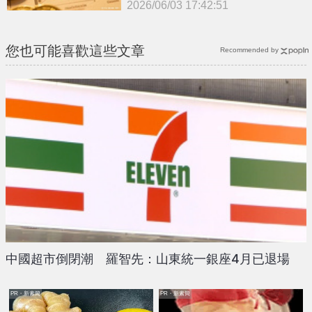
2026/06/03 17:42:51
{PLAYICON}
您也可能喜歡這些文章
Recommended by
中國超市倒閉潮 羅智先：山東統一銀座4月已退場
PR・新素簡
PR・新素簡