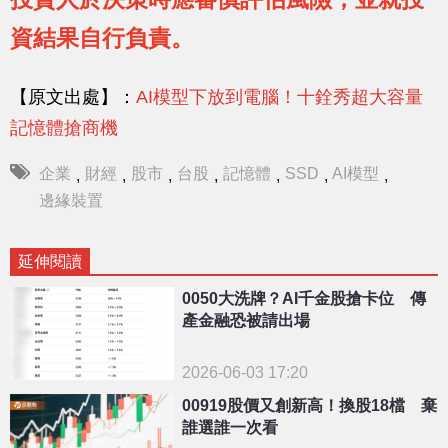
資結果自行負責。
【原文出處】：
AI模型下放到電腦！十銓秀超大容量
記憶體搶商機
企業
財經
股市
台股
記憶體
SSD
AI模型
,
,
,
,
,
,
,
邊緣裝置
延伸閱讀
0050大洗牌？AI千金股搶卡位 傳
產金融恐被請出場
2026-06-03 17:20
00919股價又創新高！換股18檔 棄
誰選誰一次看