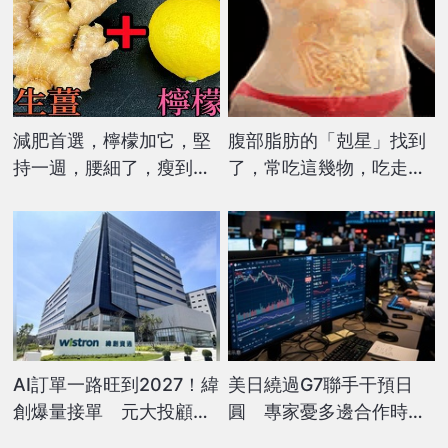
減肥首選，檸檬加它，堅
腹部脂肪的「剋星」找到
持一週，腰細了，瘦到你
了，常吃這幾物，吃走大
懷疑人生
肚囊，瘦出小蠻腰
AI訂單一路旺到2027！緯
美日繞過G7聯手干預日
創爆量接單 元大投顧喊
圓 專家憂多邊合作時代
下半年更猛
不再