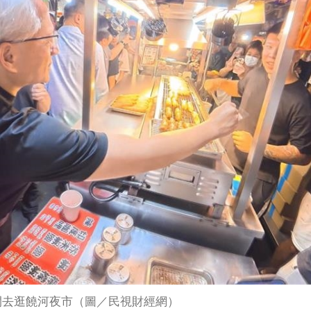
間去逛饒河夜市（圖／民視財經網）