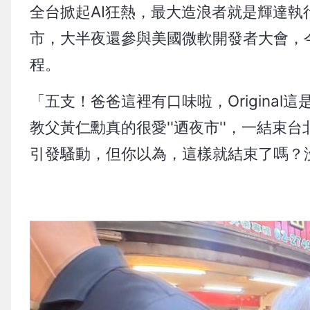
全台掀起AI狂熱，最大造浪者就是輝達
市，大半夜還參與美國微軟開發者大會，
程。
「五支！爸爸這裡有口味啦，Original這
教父黃仁勳真的很愛''迺夜市''，一結
引發騷動，但你以為，這樣就結束了嗎？