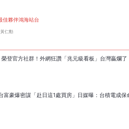
 替最佳夥伴鴻海站台
黃仁勳
綠」榮登官方社群！外網狂讚「兆元級看板」台灣贏爛了
台富豪爆密謀「赴日這1處買房」日媒曝：台積電成保