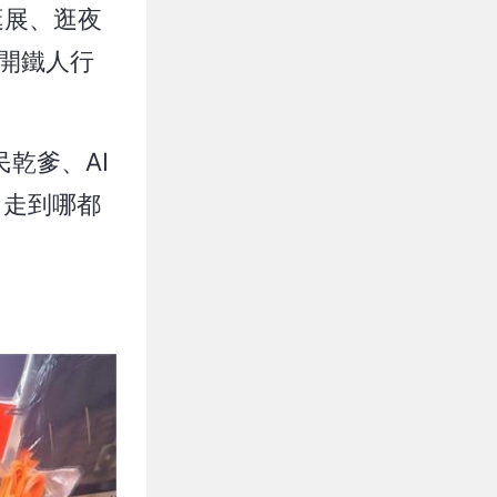
逛展、逛夜
開鐵人行
民乾爹、AI
，走到哪都