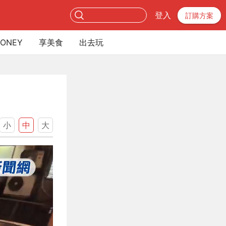
登入
訂購方案
ONEY
享美食
出去玩
小
中
大