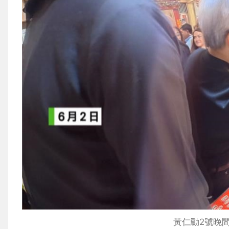
黃仁勳2號晚