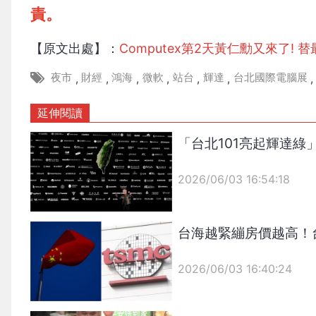
責。
【原文出處】：
Computex第2天黃仁勳又來了!
夜市
財經
鴻海
微軟
站台
輝達
台北國際電腦展
,
,
,
,
,
,
,
延伸閱讀
「台北101亮起輝達
2026/06/03 16:54:18
{PLAYICON}
台海越緊繃房價越高！
2026/06/03 16:40:24
{PLAYICON}