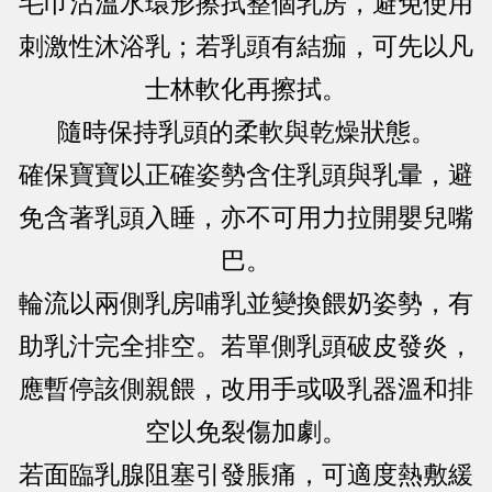
毛巾沾溫水環形擦拭整個乳房，避免使用
刺激性沐浴乳；若乳頭有結痂，可先以凡
士林軟化再擦拭。
隨時保持乳頭的柔軟與乾燥狀態。
確保寶寶以正確姿勢含住乳頭與乳暈，避
免含著乳頭入睡，亦不可用力拉開嬰兒嘴
巴。
輪流以兩側乳房哺乳並變換餵奶姿勢，有
助乳汁完全排空。若單側乳頭破皮發炎，
應暫停該側親餵，改用手或吸乳器溫和排
空以免裂傷加劇。
若面臨乳腺阻塞引發脹痛，可適度熱敷緩