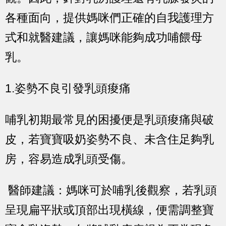
各種面向，提供媽咪們正確的自我護理方
式和就醫建議，讓媽咪能夠成功哺餵母
乳。
1.姿勢不良引發乳頭痠痛
哺乳初期最常見的困擾便是乳頭痠痛與破
皮，若寶寶吸奶姿勢不良、未含住足夠乳
房，容易造成乳頭受傷。
醫師建議：
媽咪可於哺乳後觀察，若乳頭
呈現扁平狀或頂部出現橫線，便需調整寶