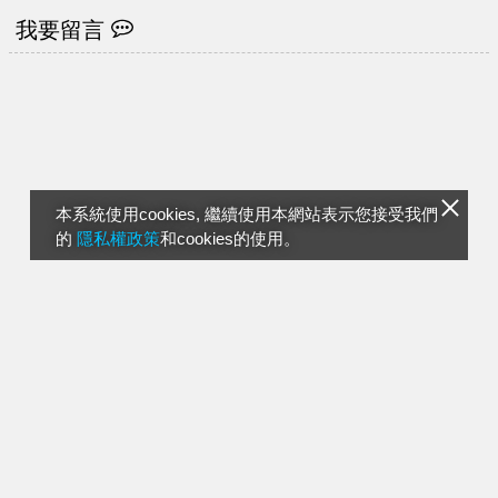
我要留言
本系統使用cookies, 繼續使用本網站表示您接受我們
的
隱私權政策
和cookies的使用。