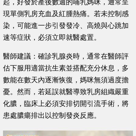
起，好發於產後數週的哺乳媽咪，通常呈
現單側乳房充血及紅腫熱痛。若未控制感
染，可能進一步引發發冷、高燒與心跳加
速等症狀，必須立即就醫處置。
醫師建議：
確診乳腺炎時，通常在醫師評
估下服用適當抗生素並搭配充分休息，多
數能在數天內逐漸恢復，媽咪無須過度擔
憂。然而，若延誤就醫導致乳房組織嚴重
化膿，臨床上必須安排切開引流手術，將
患處膿瘍排出以控制發炎反應。