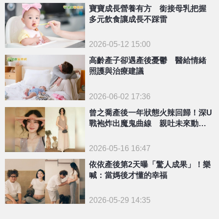
寶寶成長營養有方 銜接母乳把握
多元飲食讓成長不踩雷
2026-05-12 15:00
高齡產子卻遇產後憂鬱 醫給情緒
照護與治療建議
2026-06-02 17:36
曾之喬產後一年狀態火辣回歸！深U
戰袍炸出魔鬼曲線 親吐未來動向
藏驚喜伏筆
2026-05-16 16:47
依依產後第2天曝「驚人成果」！樂
喊：當媽後才懂的幸福
2026-05-29 14:35