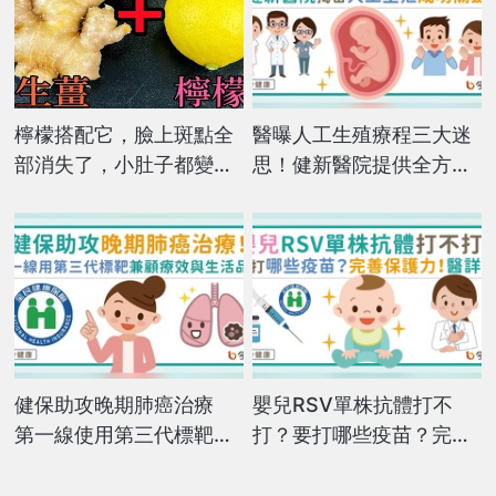
檸檬搭配它，臉上斑點全
醫曝人工生殖療程三大迷
部消失了，小肚子都變平
思！健新醫院提供全方位
坦了
服務 揭密人工生殖成功關
鍵 尋寶後援隊 伴備孕夫
妻成功圓夢
健保助攻晚期肺癌治療
嬰兒RSV單株抗體打不
第一線使用第三代標靶兼
打？要打哪些疫苗？完善
顧療效與生活品質
保護力！醫詳解