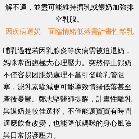
解不適，並盡可能維持擠乳或餵奶加強排
空乳腺。
因疾病退奶 面臨情緒低落需計畫性離乳
哺乳過程若因乳腺炎等疾病需被迫退奶，
媽咪常面臨極大心理壓力。突然停止餵奶
不僅容易因脹奶處理不當引發輸乳管阻
塞，泌乳素驟減更可能導致情緒低落甚至
產後憂鬱。鄭志堅醫師提醒，計畫性離乳
與退奶是較佳選擇，不僅能讓寶寶有時間
適應飲食改變，也能降低媽咪的身心風險
與日常照護壓力。