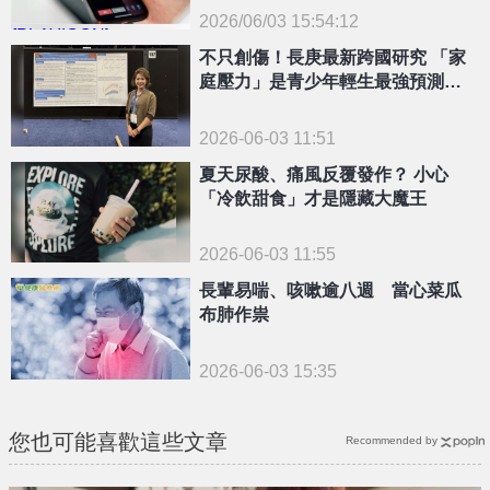
2026/06/03 15:54:12
{PLAYICON}
不只創傷！長庚最新跨國研究 「家
庭壓力」是青少年輕生最強預測因
子
2026-06-03 11:51
夏天尿酸、痛風反覆發作？ 小心
「冷飲甜食」才是隱藏大魔王
2026-06-03 11:55
長輩易喘、咳嗽逾八週 當心菜瓜
布肺作祟
2026-06-03 15:35
您也可能喜歡這些文章
Recommended by