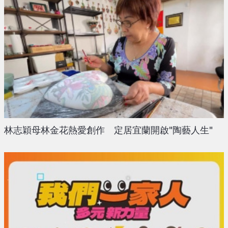
林志穎母林金花熱愛創作 定居宜蘭開啟"陶藝人生"