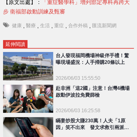
【原文出處】：
「重症醫學科」增列部定專科再跨大
步 衛福部啟動訓練及甄審
健康
醫療
生活
重症
合作外稿
匯流新聞網
,
,
,
,
,
延伸閱讀
台人發現福岡機場神級伴手禮！驚
曝現場盛況：人手掃購20條以上
2026/06/03 15:55:50
{PLAYICON}
赴非洲「這2國」注意！台灣4機場
啟動伊波拉免費篩檢
2026/06/03 16:25:58
{PLAYICON}
瞞妻炒股大賺230萬！人夫「1原
因」笑不出來 發文求救引兩派論
戰