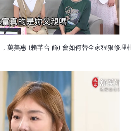
蓮，萬美惠 (賴芊合 飾) 會如何替全家狠狠修理