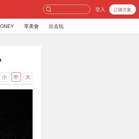
登入
訂購方案
ONEY
享美食
出去玩
？
小
中
大