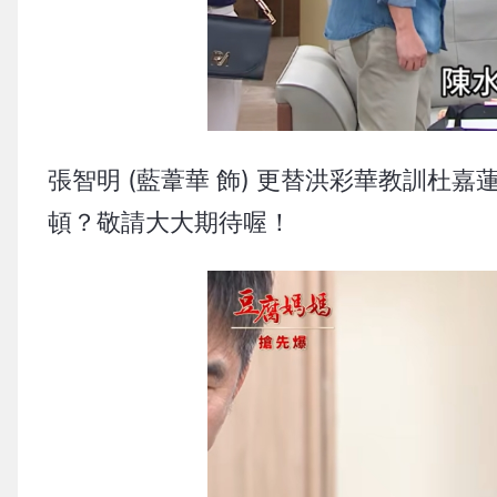
張智明 (藍葦華 飾) 更替洪彩華教訓杜嘉
頓？敬請大大期待喔！