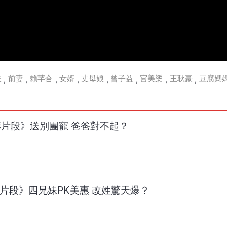
夫
前妻
賴芊合
女婿
丈母娘
曾子益
宮美樂
王耿豪
豆腐媽
,
,
,
,
,
,
,
,
精彩片段》送別團寵 爸爸對不起？
精彩片段》四兄妹PK美惠 改姓驚天爆？