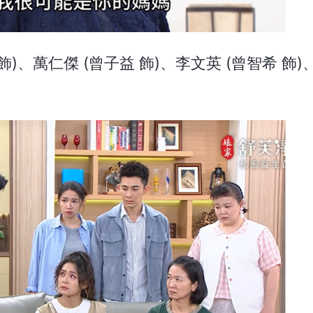
飾)、萬仁傑 (曾子益 飾)、李文英 (曾智希 飾