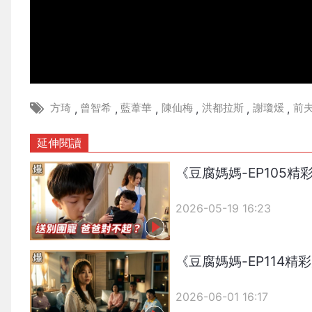
方琦
曾智希
藍葦華
陳仙梅
洪都拉斯
謝瓊煖
前
,
,
,
,
,
,
延伸閱讀
《豆腐媽媽-EP105
2026-05-19 16:23
《豆腐媽媽-EP114
2026-06-01 16:17