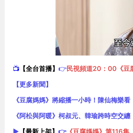
📺
【全台首播】
👉
民視頻道20：00《豆
【更多新聞】
《豆腐媽媽》將縮播一小時！陳仙梅樂看
《阿松與阿暖》柯叔元、韓瑜跨時空交纏
▶️
【最新上架】
👉
《豆腐媽媽》第116集