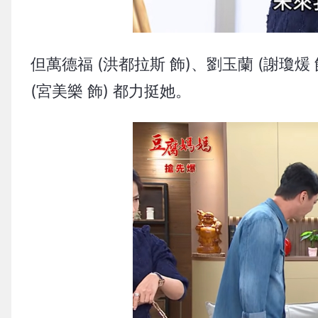
但萬德福 (洪都拉斯 飾)、劉玉蘭 (謝瓊煖 
(宮美樂 飾) 都力挺她。