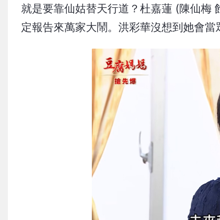
就是要靠仙姑替天行道？杜嘉蓮 (陳仙梅 飾)
定報告來萬家大鬧。洪彩華沒想到她會當