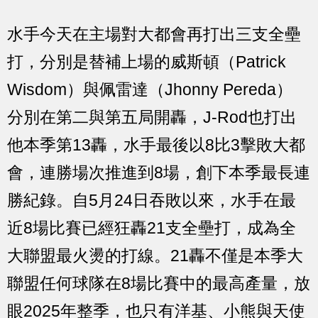
水手今天在主場對大都會再打出三支全壘
打，分別是替補上場的威斯頓（Patrick
Wisdom）與佩雷達（Jhonny Pereda）
分別在第二與第五局開轟，J-Rod也打出
他本季第13轟，水手最後以8比3擊敗大都
會，連勝場次推進到8場，創下本季最長連
勝紀錄。自5月24日吞敗以來，水手在最
近8場比賽已經狂轟21支全壘打，成為全
大聯盟最火燙的打線。21轟不僅是本季大
聯盟任何球隊在8場比賽中的最高產量，放
眼2025年整季，也只有洋基、小熊與天使