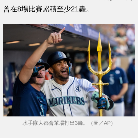
曾在8場比賽累積至少21轟。
水手隊大都會單場打出3轟。（圖／AP）