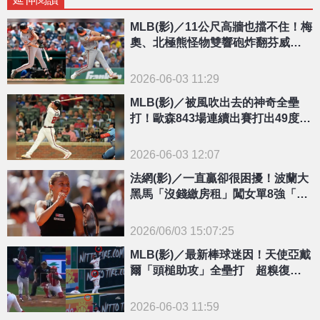
MLB(影)／11公尺高牆也擋不住！梅
奧、北極熊怪物雙響砲炸翻芬威金
鶯踢館成功
2026-06-03 11:29
MLB(影)／被風吹出去的神奇全壘
打！歐森843場連續出賽打出49度仰
角致勝轟
2026-06-03 12:07
法網(影)／一直贏卻很困擾！波蘭大
黑馬「沒錢繳房租」闖女單8強「住
宿這樣解決」
2026/06/03 15:07:25
{PLAYICON}
MLB(影)／最新棒球迷因！天使亞戴
爾「頭槌助攻」全壘打 超糗復刻3
3年前名場面
2026-06-03 11:59