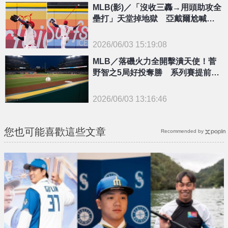
MLB(影)／「沒收三轟→用頭助攻全
壘打」天堂掉地獄 亞戴爾尬喊：
像來沒守過外野
2026/06/03 15:19:08
{PLAYICON}
MLB／落磯火力全開擊潰天使！菅
野智之5局好投奪勝 系列賽提前入
袋
2026/06/03 13:16:46
{PLAYICON}
您也可能喜歡這些文章
Recommended by