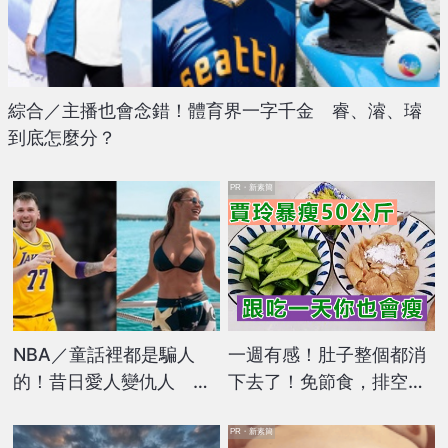
綜合／主播也會念錯！體育界一字千金 睿、濬、璿
到底怎麼分？
PR・新素簡
NBA／童話裡都是騙人
一週有感！肚子整個都消
的！昔日愛人變仇人 湖
下去了！免節食，排空順
人少主東77遭前未婚妻討
暢就夠
16億和解金
PR・新素簡