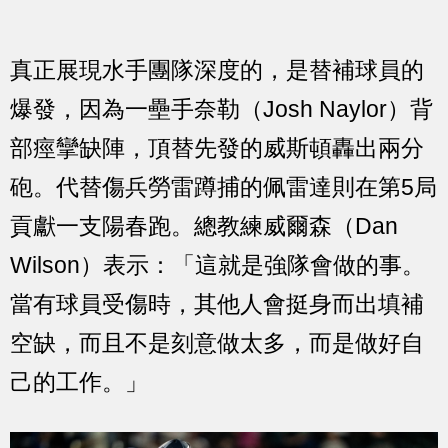
真正展現水手團隊深度的，是替補球員的
爆發，因為一壘手奈勒（Josh Naylor）背
部痙攣缺陣，頂替先發的威斯頓轟出兩分
砲。代替傷兵勞雷蹲捕的佩雷達則在第5局
貢獻一支陽春跑。總教練威爾森（Dan
Wilson）表示：「這就是強隊會做的事。
當有球員受傷時，其他人會挺身而出填補
空缺，而且不是刻意做太多，而是做好自
己的工作。」