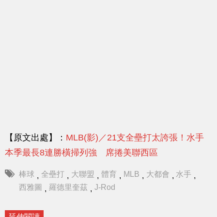
【原文出處】：
MLB(影)／21支全壘打太誇張！水手
本季最長8連勝橫掃列強 席捲美聯西區
棒球
全壘打
大聯盟
體育
MLB
大都會
水手
,
,
,
,
,
,
,
西雅圖
羅德里奎茲
J-Rod
,
,
延伸閱讀