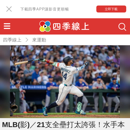
下載四季APP讓影音更順暢
立即下載
四季線上
來運動
MLB(影)／21支全壘打太誇張！水手本