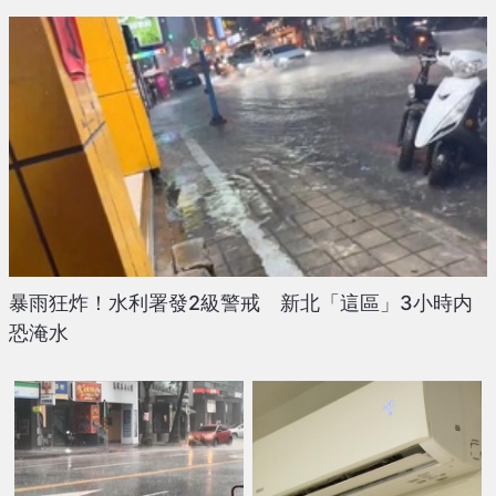
暴雨狂炸！水利署發2級警戒 新北「這區」3小時内
恐淹水