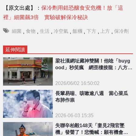
【原文出處】：
保冷劑用錯恐釀食安危機！放「這
裡」細菌飆3倍 實驗破解保冷秘訣
細菌
食物
生活
冷空氣
飯糰
下方
上方
保冷劑
,
,
,
,
,
,
,
延伸閱讀
梁社漢網址藏神雙關！他唸「buyg
ood」秒笑瘋 網歪樓接龍：八方叫
Buyfun
2026/06/02 16:50:02
{PLAYICON}
長輩易喘、咳嗽逾八週 當心菜瓜
布肺作祟
2026-06-03 15:35
失聯辛柏毅148天「妻見2飛官墜
機」發聲了！悲慟喊：願有機會說