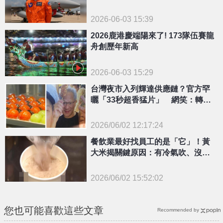
再見
2026-06-03 15:39
2026鹿港慶端陽來了! 173隊伍賽龍
舟創歷年新高
2026-06-03 15:29
台灣夜市入列輝達供應鏈？官方罕
曬「33秒超香猛片」 網笑：轉型
觀光股了
2026/06/02 12:17:24
{PLAYICON}
餐飲業最好找員工的是「它」！黃
大米揭關鍵原因：有冷氣吹、沒油
煙
2026/06/02 15:52:02
{PLAYICON}
您也可能喜歡這些文章
Recommended by