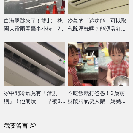
白海豚跳來了！雙北、桃
冷氣的「這功能」可以取
園大雷雨開轟半小時 7
代除溼機嗎？能源署狂勸
縣市大雨特報
退：耗電量是2倍！
家中開冷氣竟有「潛規
不吃飯就打爸爸！3歲萌
則」！他崩潰「一早被32
妹鬧脾氣要人餵 媽媽佯
度熱醒」網全勸1招
裝打前世情人讓她秒聽話
我要留言