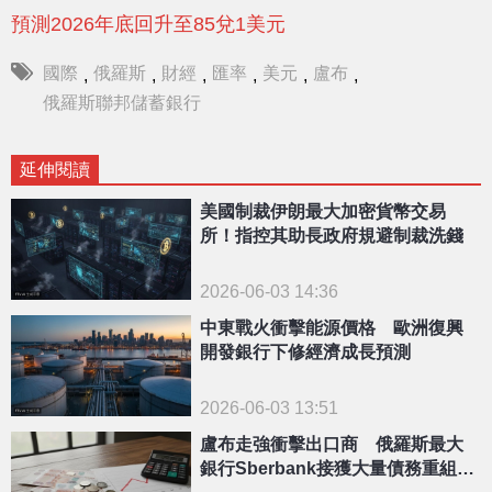
預測2026年底回升至85兌1美元
國際
俄羅斯
財經
匯率
美元
盧布
,
,
,
,
,
,
俄羅斯聯邦儲蓄銀行
延伸閱讀
美國制裁伊朗最大加密貨幣交易
所！指控其助長政府規避制裁洗錢
2026-06-03 14:36
中東戰火衝擊能源價格 歐洲復興
開發銀行下修經濟成長預測
2026-06-03 13:51
盧布走強衝擊出口商 俄羅斯最大
銀行Sberbank接獲大量債務重組申