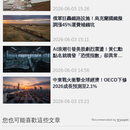
請
2026-06-03 15:26
俄軍狂轟鐵路設施！烏克蘭國鐵擬
調漲45%運費補錢坑
2026-06-03 15:11
AI浪潮引發美股劇烈震盪！黃仁勳
點名就噴發「恐慌指數」卻異常平
靜
2026-06-03 14:56
中東戰火衝擊全球經濟！OECD下修
2026成長預測至2.1%
2026-06-03 15:21
您也可能喜歡這些文章
Recommended by