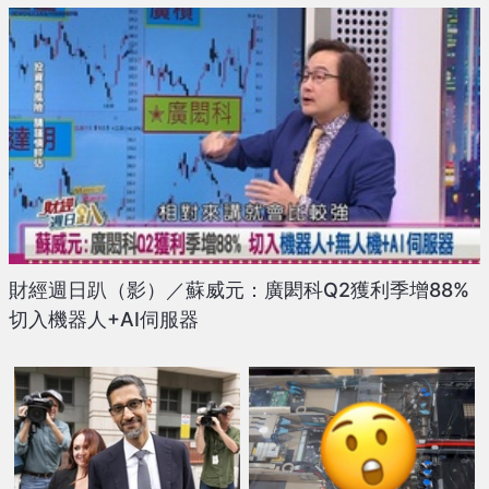
財經週日趴（影）／蘇威元：廣閎科Q2獲利季增88%
切入機器人+AI伺服器