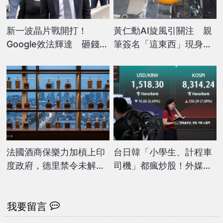
新一波晶片戰開打！
黃仁勳AI旋風引關注 親
Google效法輝達 砸錢
筆簽名「這東西」現身鴻
「綁樁」吸引客戶
海股東會
法國酒商保樂力加槓上印
台日韓「小學生、計程車
度政府，德里禁令未解公
司機」都瘋炒股！外媒驚
司怒批業務受阻
揭搭訕新語錄：在台積電
上班
我要留言