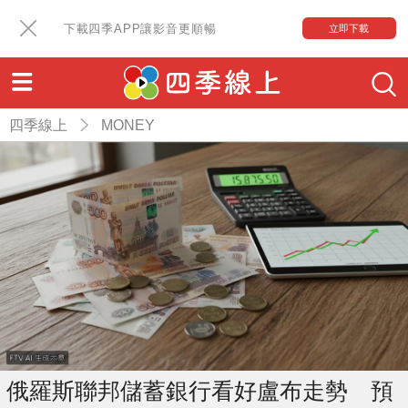
下載四季APP讓影音更順暢
立即下載
四季線上
MONEY
俄羅斯聯邦儲蓄銀行看好盧布走勢 預