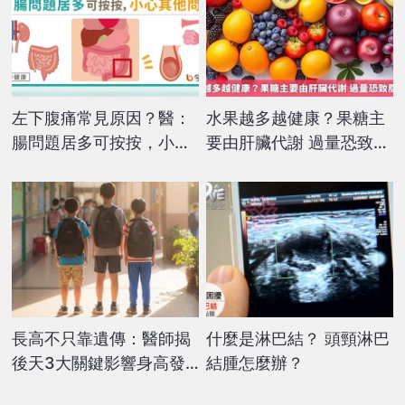
左下腹痛常見原因？醫：
水果越多越健康？果糖主
腸問題居多可按按，小心
要由肝臟代謝 過量恐致脂
其他問題！
肪肝
長高不只靠遺傳：醫師揭
什麼是淋巴結？ 頭頸淋巴
後天3大關鍵影響身高發
結腫怎麼辦？
展