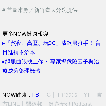
# 首圖來源／新竹臺大分院提供
更多NOW健康報導
▸「熬夜、高壓、玩3C」成軟男推手！ 盲
目進補不治本
▸靜脈曲張找上你？ 專家揭危險因子與治
療成分藥理機轉
NOW健康：
FB
│
IG
│
Threads
│
YT
│
官
方LINE
│
醫級邦
│
健康安妞 Podcast