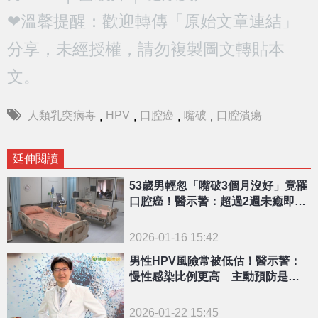
❤溫馨提醒：歡迎轉傳「原始文章連結」
分享，未經授權，請勿複製圖文轉貼本
文。
人類乳突病毒
HPV
口腔癌
嘴破
口腔潰瘍
,
,
,
,
延伸閱讀
53歲男輕忽「嘴破3個月沒好」竟罹
口腔癌！醫示警：超過2週未癒即是
警訊
2026-01-16 15:42
男性HPV風險常被低估！醫示警：
慢性感染比例更高 主動預防是關
鍵
2026-01-22 15:45