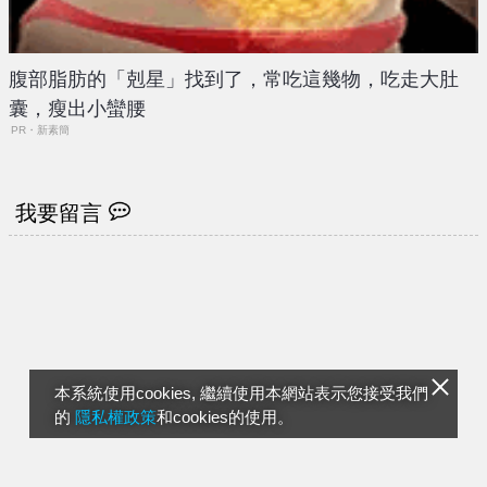
腹部脂肪的「剋星」找到了，常吃這幾物，吃走大肚
囊，瘦出小蠻腰
PR・新素簡
我要留言
本系統使用cookies, 繼續使用本網站表示您接受我們
的
隱私權政策
和cookies的使用。