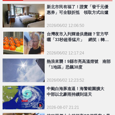
新北市民有福了！證實「發千元優
惠券」可全額折抵 領取方式出爐
2026/06/02 12:06:50
{PLAYICON}
台灣夜市入列輝達供應鏈？官方罕
曬「33秒超香猛片」 網笑：轉型
觀光股了
2026/06/02 12:17:24
{PLAYICON}
熱浪來襲！9縣市亮高溫燈號 南部
「1地區」恐飆38度
2026/06/02 12:23:52
{PLAYICON}
中颱白海豚進逼！海警範圍擴大
中部以北豪雨持續到這天
2026-08-07 21:21