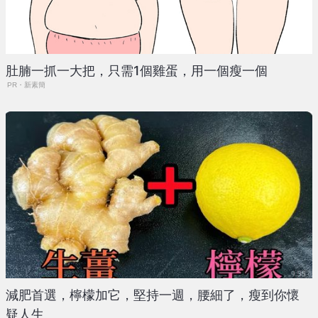
肚腩一抓一大把，只需1個雞蛋，用一個瘦一個
PR・新素簡
減肥首選，檸檬加它，堅持一週，腰細了，瘦到你懷
疑人生