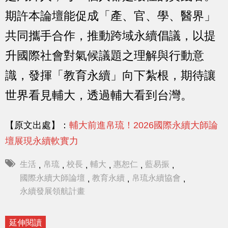
期許本論壇能促成「產、官、學、醫界」
共同攜手合作，推動跨域永續倡議，以提
升國際社會對氣候議題之理解與行動意
識，發揮「教育永續」向下紮根，期待讓
世界看見輔大，透過輔大看到台灣。
【原文出處】：
輔大前進帛琉！2026國際永續大師論
壇展現永續軟實力
生活
帛琉
校長
輔大
惠恕仁
藍易振
,
,
,
,
,
,
國際永續大師論壇
教育永續
帛琉永續協會
,
,
,
永續發展領航計畫
延伸閱讀