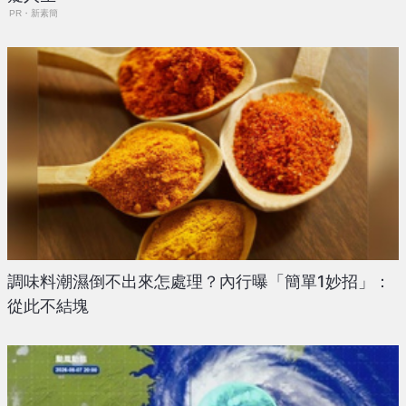
PR・新素簡
調味料潮濕倒不出來怎處理？內行曝「簡單1妙招」：
從此不結塊