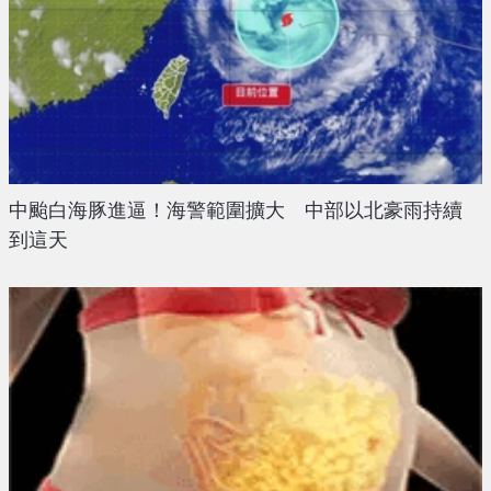
中颱白海豚進逼！海警範圍擴大 中部以北豪雨持續
到這天