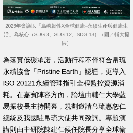
2026年會議以「島嶼韌性X全球健康–永續生產與健康生
活」為核心（SDG 3、SDG 12、SDG 13）（圖／輔大提
供）
為落實低碳承諾，活動行程不僅符合帛琉
永續協會「Pristine Earth」認證，更導入
ISO 20121永續管理指引全程監控資源消
耗。在嘉賓陣容方面，論壇由輔仁大學藍
易振校長主持開幕，規劃邀請帛琉惠恕仁
總統及我國駐帛琉大使共同致詞。專題演
講則由中研院陳建仁候任院長分享全球衛