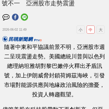
號不一 亞洲股市走勢震盪
小
中
大
2026-06-02 11:49
隨著中東和平協議前景不明，亞洲股市週
二呈現震盪走勢。美國總統川普與以色列
總理納坦雅胡對黎巴嫩停火釋出矛盾訊
號，加上伊朗威脅封鎖荷姆茲海峽，引發
市場對能源供應與地緣政治風險的擔憂，
投資人轉趨觀望。