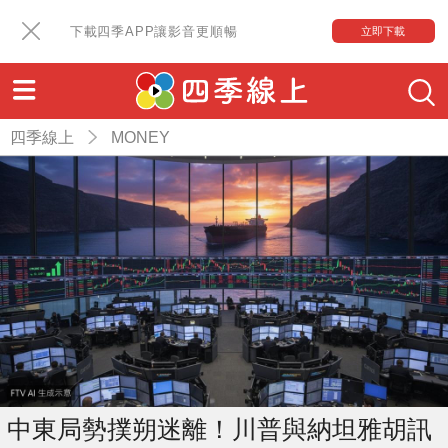
下載四季APP讓影音更順暢
立即下載
四季線上
MONEY
中東局勢撲朔迷離！川普與納坦雅胡訊