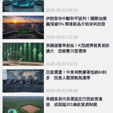
2026-06-02 04:54
伊朗宣布中斷和平談判！國際油價
飆漲逾5% 輝達新晶片助攻科技股
2026-06-01 22:28
美國儲蓄率創低！K型經濟貧富差距
擴大 恐衝擊川普選情
2026-06-01 21:53
亞股震盪！中東局勢膠著抵銷AI利
多 投資人觀望氣氛濃厚
2026-06-02 08:49
美國貿易代表署認定巴西政策違
規 或面臨301條款貿易制裁