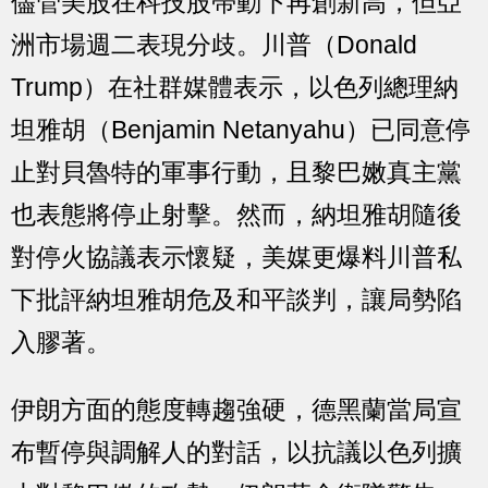
儘管美股在科技股帶動下再創新高，但亞
洲市場週二表現分歧。川普（Donald
Trump）在社群媒體表示，以色列總理納
坦雅胡（Benjamin Netanyahu）已同意停
止對貝魯特的軍事行動，且黎巴嫩真主黨
也表態將停止射擊。然而，納坦雅胡隨後
對停火協議表示懷疑，美媒更爆料川普私
下批評納坦雅胡危及和平談判，讓局勢陷
入膠著。
伊朗方面的態度轉趨強硬，德黑蘭當局宣
布暫停與調解人的對話，以抗議以色列擴