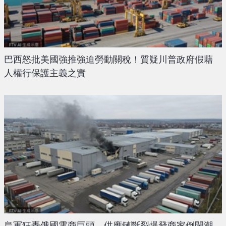
巴西怒批美國強推強迫勞動關稅！質疑川普政府假藉
人權行保護主義之實
烏軍狂轟俄國電商巨頭 供應鏈斷裂爆發商家倒閉潮