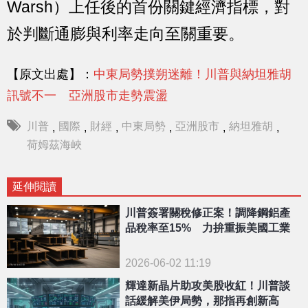
Warsh）上任後的首份關鍵經濟指標，對
於判斷通膨與利率走向至關重要。
【原文出處】：
中東局勢撲朔迷離！川普與納坦雅胡
訊號不一 亞洲股市走勢震盪
川普
國際
財經
中東局勢
亞洲股市
納坦雅胡
,
,
,
,
,
,
荷姆茲海峽
延伸閱讀
川普簽署關稅修正案！調降鋼鋁產
品稅率至15% 力拚重振美國工業
2026-06-02 11:19
輝達新晶片助攻美股收紅！川普談
話緩解美伊局勢，那指再創新高