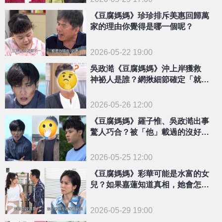
《豆腐媽媽》珍珍排斥美惠回歸萬
家的理由你覺得是哪一個呢？
2026-05-22 19:00
吳政澔《豆腐媽媽》沖上岸獲救
神祕人是誰？網揪細節確定「就是
他了」
2026-05-26 12:00
《豆腐媽媽》羅子惟、吳政澔出事
驚人巧合？被「他」載過的沒好下
場！本人喊冤了
2026-05-25 12:00
《豆腐媽媽》彩華可能是水富的女
兒？如果嘉蓮知道真相，她會怎麼
做
2026-05-29 19:00