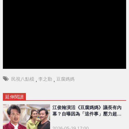
民視八點檔
李之勤
豆腐媽媽
,
,
延伸閱讀
江俊翰演活《豆腐媽媽》議長有內
幕？自曝因為「這件事」壓力超
大：差點不敢來
2026-05-29 17:00