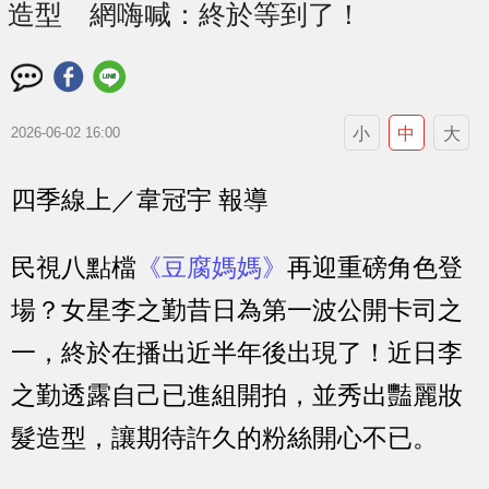
造型 網嗨喊：終於等到了！
小
中
大
2026-06-02 16:00
四季線上／韋冠宇 報導
民視八點檔
《豆腐媽媽》
再迎重磅角色登
場？女星李之勤昔日為第一波公開卡司之
一，終於在播出近半年後出現了！近日李
之勤透露自己已進組開拍，並秀出豔麗妝
髮造型，讓期待許久的粉絲開心不已。