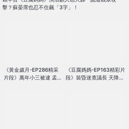
擊？蘇晏霈也忍不住飆「3字」！
《黃金歲月-EP286精采
《豆腐媽媽-EP163精彩片
片段》萬年小三被逮 孟如
段》裝昏迷查議長 天降神
替生母出氣？
孕？