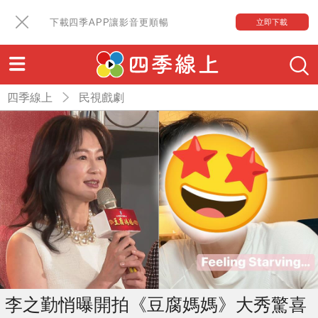
下載四季APP讓影音更順暢
立即下載
四季線上
民視戲劇
李之勤悄曝開拍《豆腐媽媽》大秀驚喜