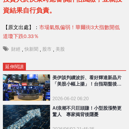
資結果自行負責。
【原文出處】：
市場氣氛偏弱！華爾街3大指數開低
道瓊下跌0.33％
財經
快新聞
股市
美股
,
,
,
延伸閱讀
美伊談判續波折、看好輝達新晶片
「美股小幅上揚」！台指期盤後漲5
05點
2026-06-02 06:20
AI浪潮不只巨頭賺！小型股漲勢更
驚人 專家揭背後隱憂