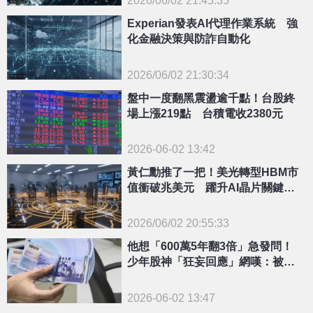
2026/06/02 21:45:35
{PLAYICON}
Experian發表AI代理作業系統 強
化金融決策與防詐自動化
2026/06/02 21:30:34
{PLAYICON}
盤中一度翻黑震盪逾千點！台股終
場上漲219點 台積電收2380元
2026-06-02 13:42
黃仁勳推了一把！美光轉型HBM市
值衝破兆美元 躍升AI晶片關鍵盟
友
2026/06/02 20:55:33
{PLAYICON}
他想「600萬5年翻3倍」急發問！
少年股神「狂妄回應」網嘆：被牛
市沖昏頭
2026-06-02 13:47