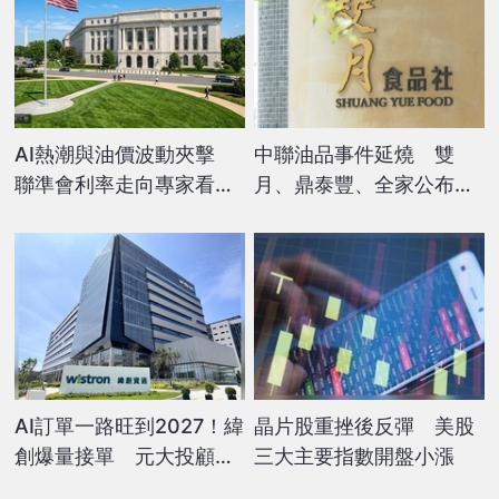
AI熱潮與油價波動夾擊
中聯油品事件延燒 雙
聯準會利率走向專家看法
月、鼎泰豐、全家公布下
兩極
架退費措施
AI訂單一路旺到2027！緯
晶片股重挫後反彈 美股
創爆量接單 元大投顧喊
三大主要指數開盤小漲
下半年更猛