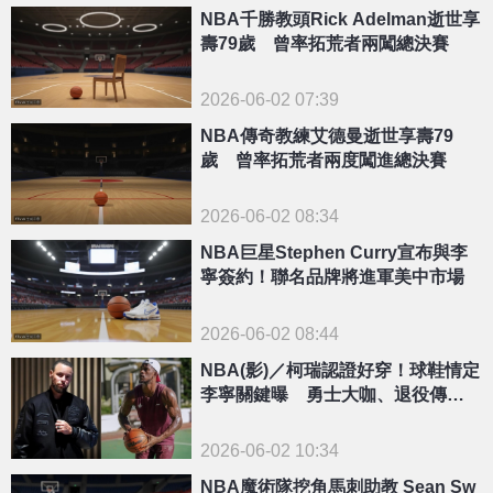
NBA千勝教頭Rick Adelman逝世享
壽79歲 曾率拓荒者兩闖總決賽
2026-06-02 07:39
NBA傳奇教練艾德曼逝世享壽79
歲 曾率拓荒者兩度闖進總決賽
2026-06-02 08:34
NBA巨星Stephen Curry宣布與李
寧簽約！聯名品牌將進軍美中市場
2026-06-02 08:44
NBA(影)／柯瑞認證好穿！球鞋情定
李寧關鍵曝 勇士大咖、退役傳奇
都早已簽約
2026-06-02 10:34
NBA魔術隊挖角馬刺助教 Sean Sw