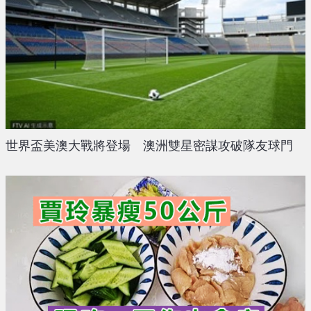
世界盃美澳大戰將登場 澳洲雙星密謀攻破隊友球門