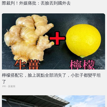
際裁判！外媒痛批：丟臉丟到國外去
檸檬搭配它，臉上斑點全部消失了，小肚子都變平坦
了
PR・新素簡