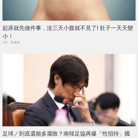
起床就先做件事，沒三天小腹就不見了! 肚子一天天變
小！
PR・新素簡
足球／到底還能多腐敗？南韓足協再爆「性招待」國