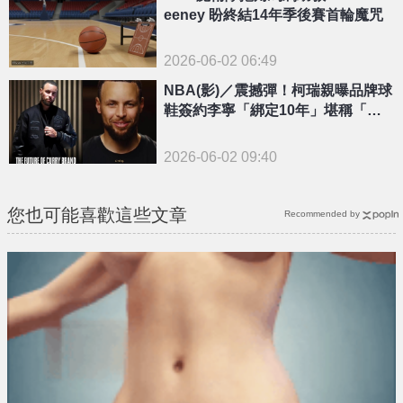
eeney 盼終結14年季後賽首輪魔咒
2026-06-02 06:49
NBA(影)／震撼彈！柯瑞親曝品牌球
鞋簽約李寧「綁定10年」堪稱「新
世代喬丹」
2026-06-02 09:40
您也可能喜歡這些文章
Recommended by