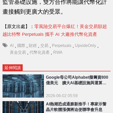
監管基礎設施，雙方合作將能讓代幣化計
畫接觸到更廣大的受眾。
【原文出處】：
零風險交易平台爆紅！黃金交易額超
越比特幣 Perpetuals 攜手 AI 大廠推代幣化資產
AI
國際
財經
交易
Perpetuals
UpsideOnly
,
,
,
,
,
,
黃金交易
代幣化資產
RWA
,
,
延伸閱讀
Google母公司Alphabet擬籌資800
億美元 擴大AI基礎設施與運算能
力
2026-06-02 05:59
AI熱潮恐成通膨新推手！專家示警
晶片軟體漲價將迫使聯準會升息