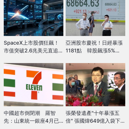
SpaceX上市股價狂飆！
亞洲股市慶祝！日經暴漲
市值突破2.6兆美元直追亞
1181點 韓股飆漲5%
馬遜
「一度熔斷」
中國超市倒閉潮 羅智
張榮發遺產"十年暴漲五
先：山東統一銀座4月已
倍" 張國煒649億入袋下
退場
午出庭