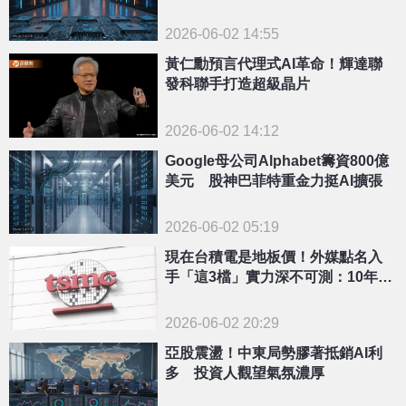
2026-06-02 14:55
黃仁勳預言代理式AI革命！輝達聯
發科聯手打造超級晶片
2026-06-02 14:12
Google母公司Alphabet籌資800億
美元 股神巴菲特重金力挺AI擴張
2026-06-02 05:19
現在台積電是地板價！外媒點名入
手「這3檔」實力深不可測：10年後
會感謝自己
2026-06-02 20:29
亞股震盪！中東局勢膠著抵銷AI利
多 投資人觀望氣氛濃厚