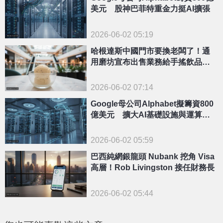
美元 股神巴菲特重金力挺AI擴張
2026-06-02 05:19
哈根達斯中國門市要換老闆了！通
用磨坊宣布出售業務給手搖飲品牌
檸季
2026-06-02 07:14
Google母公司Alphabet擬籌資800
億美元 擴大AI基礎設施與運算能
力
2026-06-02 05:59
巴西純網銀龍頭 Nubank 挖角 Visa
高層！Rob Livingston 接任財務長
2026-06-02 05:44