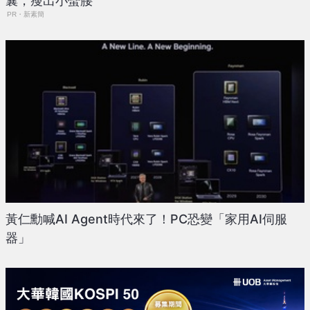
囊，瘦出小蠻腰
PR・新素簡
黃仁勳喊AI Agent時代來了！PC恐變「家用AI伺服
器」