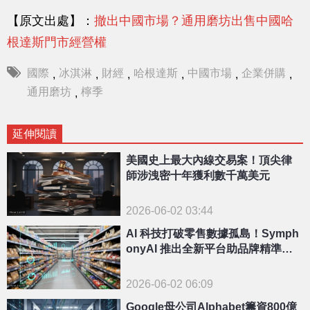
【原文出處】：
撤出中國市場？通用磨坊出售中國哈
根達斯門市經營權
國際
冰淇淋
財經
哈根達斯
中國市場
企業併購
,
,
,
,
,
,
通用磨坊
檸季
,
延伸閱讀
美國史上最大內線交易案！頂尖律
師涉洩密十年獲利數千萬美元
2026-06-02 03:44
AI 科技打破零售數據孤島！Symph
onyAI 推出全新平台助品牌精準投
放
2026-06-02 06:09
Google母公司Alphabet籌資800億