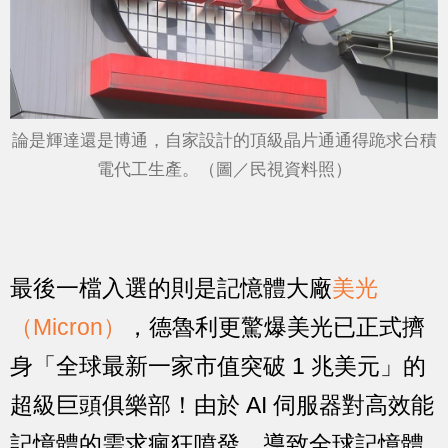
論是輝達還是博通，自家設計的頂級晶片通通得跪求台積
電代工生產。（圖／民視資料照）
最後一檔入選的則是記憶體大廠
美光
（Micron）
，德魯利更驚爆美光已正式擠
身「全球最新一家市值突破 1 兆美元」的
超級巨頭俱樂部！由於 AI 伺服器對高效能
記憶體的需求瘋狂噴發，導致全球記憶體