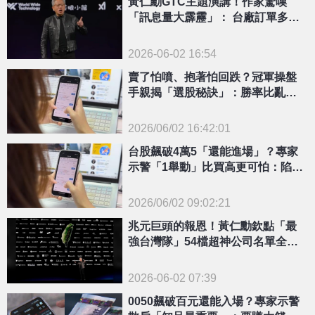
黃仁勳GTC主題演講！作家驚嘆
「訊息量大霹靂」： 台廠訂單多到
滿出來
2026-06-02 16:54
賣了怕噴、抱著怕回跌？冠軍操盤
手親揭「選股秘訣」：勝率比亂追
股票高很多
2026/06/02 16:42:01
{PLAYICON}
台股飆破4萬5「還能進場」？專家
示警「1舉動」比買高更可怕：陷入
惡性循環
2026/06/02 09:02:21
{PLAYICON}
兆元巨頭的報恩！黃仁勳欽點「最
強台灣隊」54檔超神公司名單全曝
光
2026-06-02 07:39
0050飆破百元還能入場？專家示警