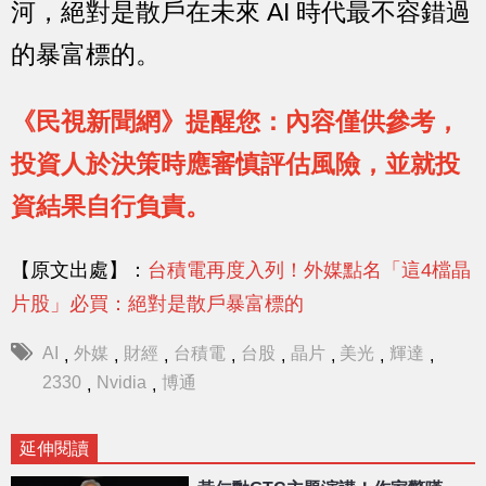
河，絕對是散戶在未來 AI 時代最不容錯過
的暴富標的。
《民視新聞網》提醒您：內容僅供參考，
投資人於決策時應審慎評估風險，並就投
資結果自行負責。
【原文出處】：
台積電再度入列！外媒點名「這4檔晶
片股」必買：絕對是散戶暴富標的
AI
外媒
財經
台積電
台股
晶片
美光
輝達
,
,
,
,
,
,
,
,
2330
Nvidia
博通
,
,
延伸閱讀