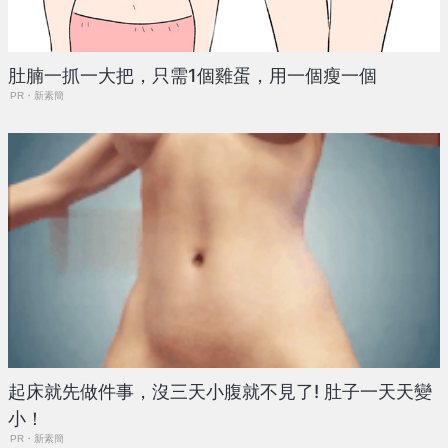
肚腩一抓一大把，只需1個雞蛋，用一個瘦一個
PR・新素簡
起床就先做件事，沒三天小腹就不見了! 肚子一天天變
小！
PR・新素簡