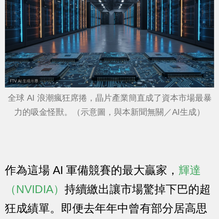
全球 AI 浪潮瘋狂席捲，晶片產業簡直成了資本市場最暴
力的吸金怪獸。（示意圖，與本新聞無關／AI生成）
作為這場 AI 軍備競賽的最大贏家，
輝達
（NVIDIA）
持續繳出讓市場驚掉下巴的超
狂成績單。即便去年年中曾有部分居高思