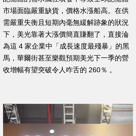
市場面臨嚴重缺貨，價格水漲船高。在供
需嚴重失衡且短期內毫無緩解跡象的狀況
下，美光靠著大漲價簡直賺翻了，直接淪
為這 4 家企業中「成長速度最殘暴」的黑
馬，華爾街甚至樂觀預期美光下一季的營
收增幅有望突破令人咋舌的 260％ 。