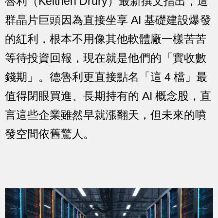
魯利（Keithen Drury）最新撰文指出，這
群晶片巨頭因為直接坐享 AI 基礎建設爆發
的紅利，根本不用像其他軟體廠一樣苦苦
等待投資回報，現在就是他們的「實收數
錢期」。德魯利更直接點名「這 4 檔」最
值得閉眼買進、長期持有的 AI 概念股，直
言這些企業雖然早就漲翻天，但未來的噴
發空間依舊驚人。