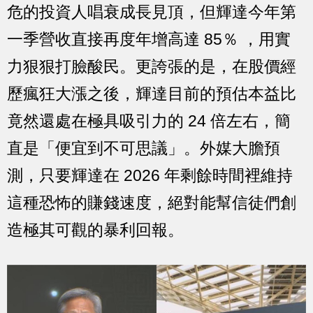
危的投資人唱衰成長見頂，但輝達今年第
一季營收直接再度年增高達 85％ ，用實
力狠狠打臉酸民。更誇張的是，在股價經
歷瘋狂大漲之後，輝達目前的預估本益比
竟然還處在極具吸引力的 24 倍左右，簡
直是「便宜到不可思議」。外媒大膽預
測，只要輝達在 2026 年剩餘時間裡維持
這種恐怖的賺錢速度，絕對能幫信徒們創
造極其可觀的暴利回報。