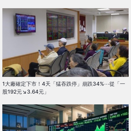
1大廠確定下市！4天「猛吞跌停」崩跌34%⋯從「一
股192元↘3.64元」