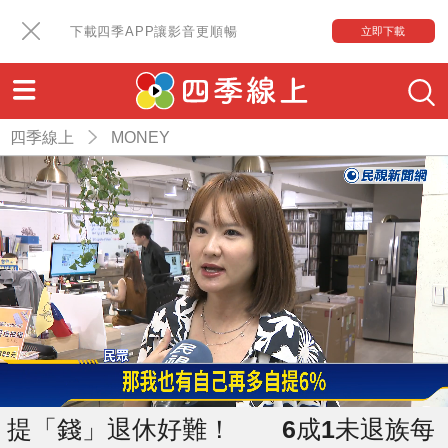
下載四季APP讓影音更順暢
立即下載
四季線上
MONEY
提「錢」退休好難！ 6成1未退族每