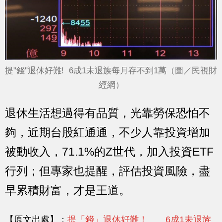
提"錢"退休好難! 6成1未退族每月存不到1萬（圖／民視財
經網）
退休生活想過得有品質，光靠勞保恐怕不
夠，近期台股紅通通，不少人靠投資增加
被動收入，71.1%的Z世代，加入投資ETF
行列；但專家也提醒，評估投資風險，盡
早累積財富，才是王道。
【原文出處】：
提「錢」退休好難！ 6成1未退族