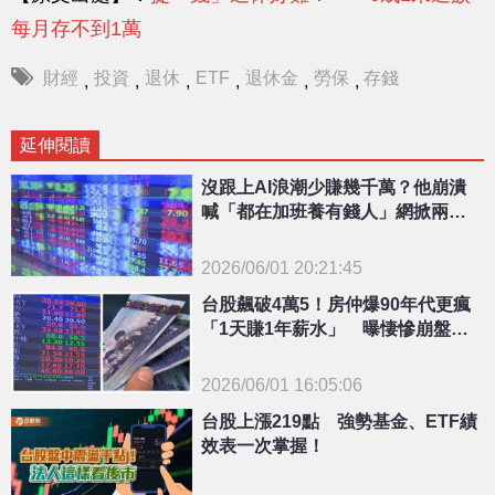
每月存不到1萬
財經
投資
退休
ETF
退休金
勞保
存錢
,
,
,
,
,
,
延伸閱讀
沒跟上AI浪潮少賺幾千萬？他崩潰
喊「都在加班養有錢人」網掀兩派
論戰
2026/06/01 20:21:45
{PLAYICON}
台股飆破4萬5！房仲爆90年代更瘋
「1天賺1年薪水」 曝悽慘崩盤下
場
2026/06/01 16:05:06
{PLAYICON}
台股上漲219點 強勢基金、ETF績
效表一次掌握！