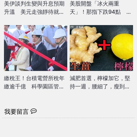
美伊談判生變與升息預期
美股開盤「冰火兩重
升溫 美元走強靜待就業
天」！那指下跌94點 輝
數據
達、台積電逆勢走高
PR・新素簡
繳稅王！台積電營所稅年
減肥首選，檸檬加它，堅
繳逾千億 科學園區管理
持一週，腰細了，瘦到你
費破70億
懷疑人生
我要留言