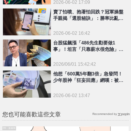
2026-06-02 17:09
賣了怕噴、抱著怕回跌？冠軍操盤
手親揭「選股秘訣」：勝率比亂追
股票高很多
2026-06-02 16:42
台股猛飆漲「486先生勸要做1
事」！坦言「只靠薪水很危險」結
構全說
2026/06/01 15:42:42
{PLAYICON}
他想「600萬5年翻3倍」急發問！
少年股神「狂妄回應」網嘆：被牛
市沖昏頭
2026-06-02 13:47
您也可能喜歡這些文章
Recommended by
PR・新素簡