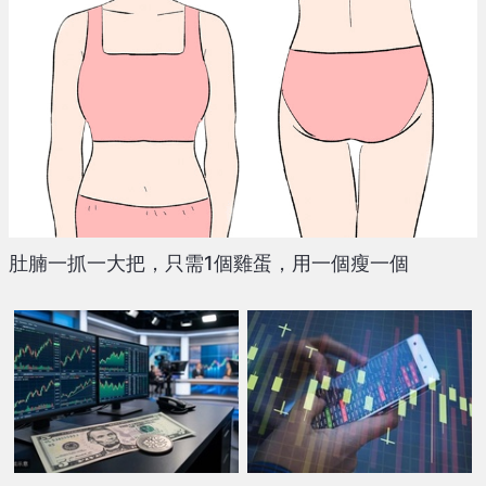
肚腩一抓一大把，只需1個雞蛋，用一個瘦一個