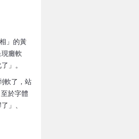
照相」的黃
呈現癱軟
化了」。
到軟了，站
。至於字體
膠了」、