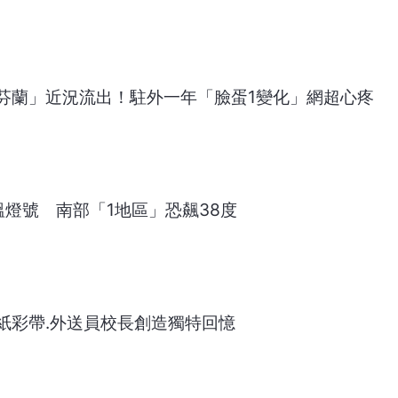
芬蘭」近況流出！駐外一年「臉蛋1變化」網超心疼
溫燈號 南部「1地區」恐飆38度
紙彩帶.外送員校長創造獨特回憶