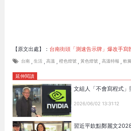
【原文出處】：
台南街頭「測速告示牌」爆改手寫
台南
生活
高溫
橙色燈號
黃色燈號
高溫特報
軟
,
,
,
,
,
,
延伸閱讀
文組人「不會寫程式」
2026/06/02 13:31:12
{PLAYICON}
習近平欽點鄭麗文20