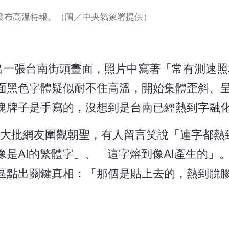
發布高溫特報。（圖／中央氣象署提供）
」2日貼出一張台南街頭畫面，照片中寫著「常有測速
面黑色字體疑似耐不住高溫，開始集體歪斜、
塊牌子是手寫的，沒想到是台南已經熱到字融
來大批網友圍觀朝聖，有人留言笑說「連字都熱
是AI的繁體字」、「這字熔到像AI產生的」
區點出關鍵真相：「那個是貼上去的，熱到脫