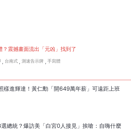
體？震撼畫面流出「元凶」找到了
腳
台南式
測速告示牌
手寫體
,
,
,
照樣進輝達！黃仁勳「開649萬年薪」可遠距上班
28選總統？爆訪美「白宮0人接見」挨嗆：自嗨什麼