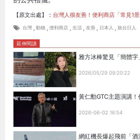
【原文出處】：
台灣人很友善！便利商店「常見1
台灣
動物
便利商店
生活
友善
日本人
旅台日人
,
,
,
,
,
,
延伸閱讀
雅方冰棒驚見「簡體字
2026/05/29 09:20:22
{PLAYICON}
黃仁勳GTC主題演講
2026-06-02 16:54
網紅機長爆起飛前「酒