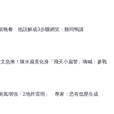
當晚餐 他誤解成3步驟網笑：雞同鴨講
O文急揪！陳水扁竟化身「飛天小扁警」嗨喊：參戰
南風增強「2地炸雷雨」 專家：恐有低壓生成