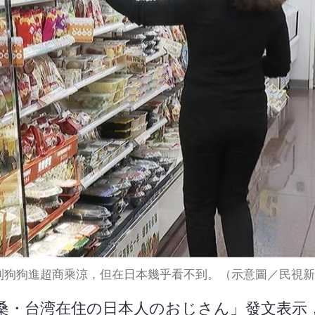
到狗狗進超商乘涼，但在日本幾乎看不到。（示意圖／民視新
桑・台湾在住の日本人のおじさん」發文表示