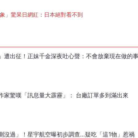
景象」驚呆日網紅：日本絕對看不到
」遭出征！正妹千金深夜吐心聲：不會放棄現在做的
！作家驚嘆「訊息量大霹靂」： 台廠訂單多到滿出來
測沒過」！星宇航空曝初步調查…疑吃「這1物」惹禍