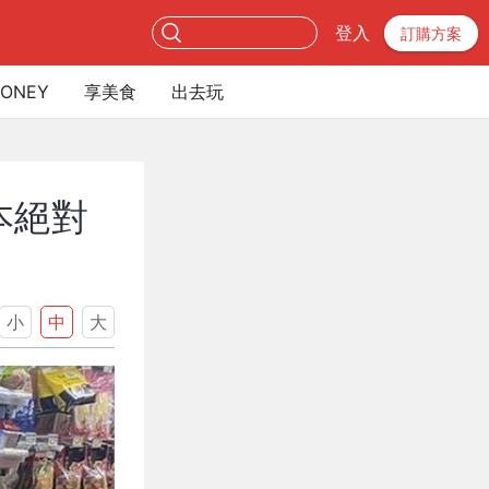
登入
訂購方案
ONEY
享美食
出去玩
本絕對
小
中
大