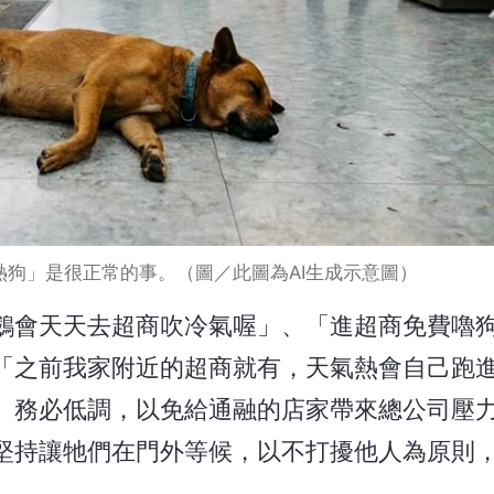
狗」是很正常的事。（圖／此圖為AI生成示意圖）
鵝會天天去超商吹冷氣喔」、「進超商免費嚕
「之前我家附近的超商就有，天氣熱會自己跑
、務必低調，以免給通融的店家帶來總公司壓
堅持讓牠們在門外等候，以不打擾他人為原則