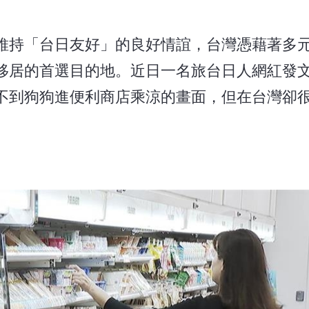
維持「台日友好」的良好情誼，台灣憑藉著多
移居的首選目的地。近日一名旅台日人網紅發
不到狗狗進便利商店乘涼的畫面，但在台灣卻