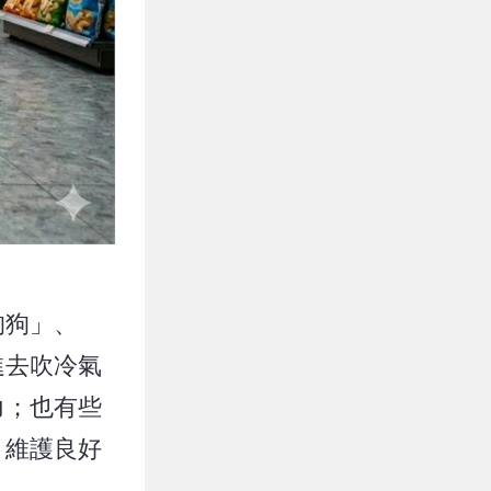
狗狗」、
進去吹冷氣
力；也有些
，維護良好