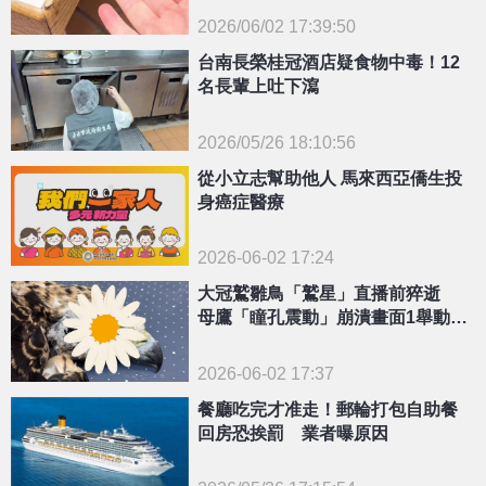
2026/06/02 17:39:50
{PLAYICON}
台南長榮桂冠酒店疑食物中毒！12
名長輩上吐下瀉
2026/05/26 18:10:56
{PLAYICON}
從小立志幫助他人 馬來西亞僑生投
身癌症醫療
2026-06-02 17:24
大冠鷲雛鳥「鷲星」直播前猝逝
母鷹「瞳孔震動」崩潰畫面1舉動萬
人心碎
2026-06-02 17:37
餐廳吃完才准走！郵輪打包自助餐
回房恐挨罰 業者曝原因