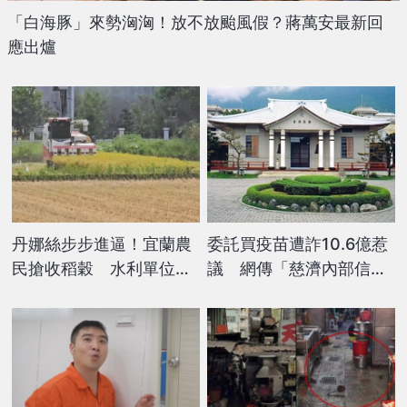
「白海豚」來勢洶洶！放不放颱風假？蔣萬安最新回
應出爐
丹娜絲步步進逼！宜蘭農
委託買疫苗遭詐10.6億惹
民搶收稻穀 水利單位疏
議 網傳「慈濟內部信全
通河道備戰
文」曝光了