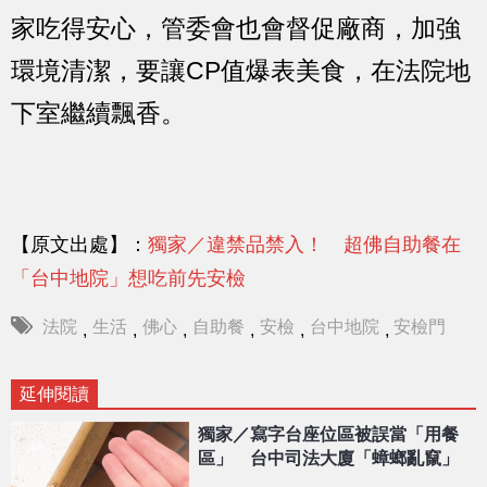
家吃得安心，管委會也會督促廠商，加強
環境清潔，要讓CP值爆表美食，在法院地
下室繼續飄香。
【原文出處】：
獨家／違禁品禁入！ 超佛自助餐在
「台中地院」想吃前先安檢
法院
生活
佛心
自助餐
安檢
台中地院
安檢門
,
,
,
,
,
,
延伸閱讀
獨家／寫字台座位區被誤當「用餐
區」 台中司法大廈「蟑螂亂竄」