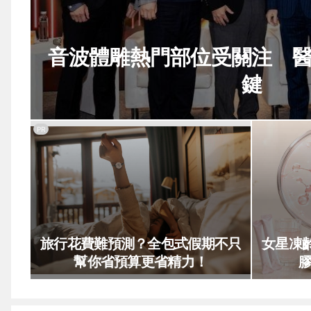
音波體雕熱門部位受關注 
鍵
PR
旅行花費難預測？全包式假期不只
女星凍
幫你省預算更省精力！