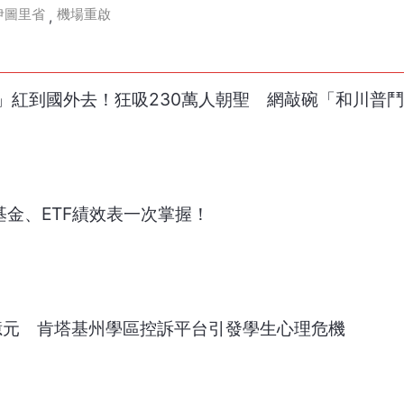
伊圖里省
機場重啟
,
」紅到國外去！狂吸230萬人朝聖 網敲碗「和川普
基金、ETF績效表一次掌握！
7億元 肯塔基州學區控訴平台引發學生心理危機