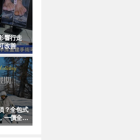
影響行走
可改善
瑣？全包式
，一價全包
！