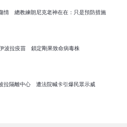
傷情 總教練朗尼克老神在在：只是預防措施
發伊波拉疫苗 鎖定剛果致命病毒株
波拉隔離中心 遭法院喊卡引爆民眾示威