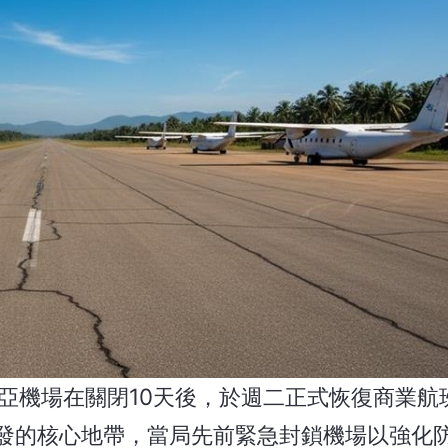
尼亞機場在關閉10天後，於週二正式恢復商業航
毒爆發的核心地帶，當局先前緊急封鎖機場以強化