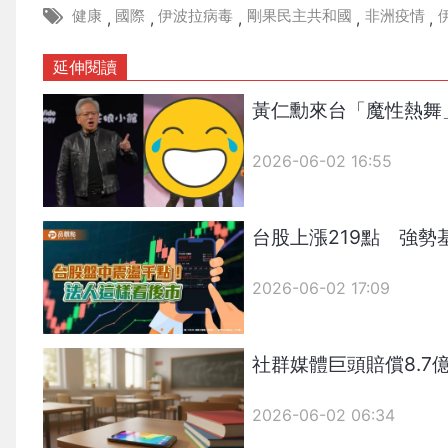
健康
國際
伊波拉病毒
剛果民主共和國
非洲疫情
,
,
,
,
,
延伸閱讀
黃仁勳來台「魔性熱舞
2026-06-02 16:55
台股上漲219點 強勢
2026-06-02 17:09
社群媒體巨頭賠償8.
2026-06-02 06:34