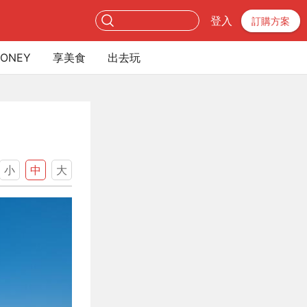
登入
訂購方案
ONEY
享美食
出去玩
小
中
大