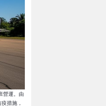
班營運。由
防疫措施，