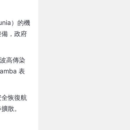
nia）的機
整備，政府
，這波高傳染
mba 表
安全恢復航
步擴散。