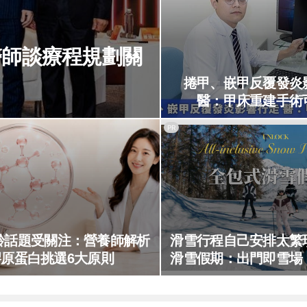
醫師談療程規劃關
捲甲、嵌甲反覆發炎
醫：甲床重建手術
PR
齡話題受關注：營養師解析
滑雪行程自己安排太繁
膠原蛋白挑選6大原則
滑雪假期：出門即雪場
不怕預算爆表