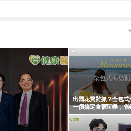
R
PR
出國花費難抓？全包式
一價搞定食宿玩樂，省