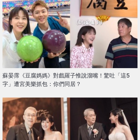
蘇晏霈《豆腐媽媽》對戲羅子惟說溜嘴！驚吐「這5
字」遭宮美樂抓包：你們同居？