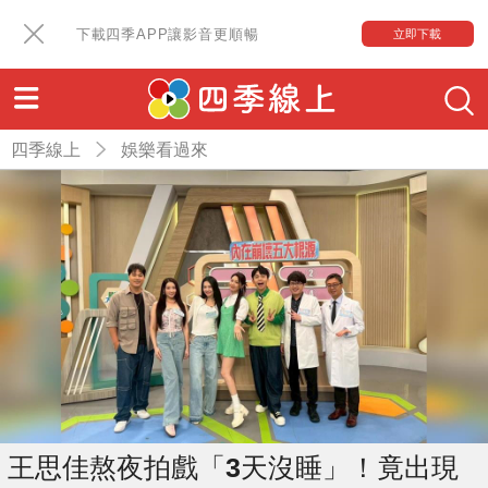
下載四季APP讓影音更順暢
立即下載
四季線上
娛樂看過來
王思佳熬夜拍戲「3天沒睡」！竟出現