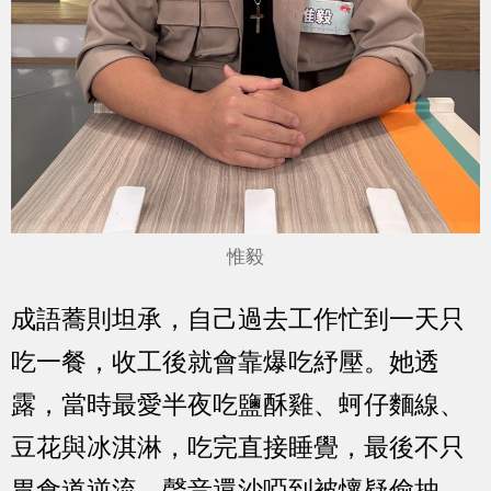
惟毅
成語蕎則坦承，自己過去工作忙到一天只
吃一餐，收工後就會靠爆吃紓壓。她透
露，當時最愛半夜吃鹽酥雞、蚵仔麵線、
豆花與冰淇淋，吃完直接睡覺，最後不只
胃食道逆流，聲音還沙啞到被懷疑偷抽