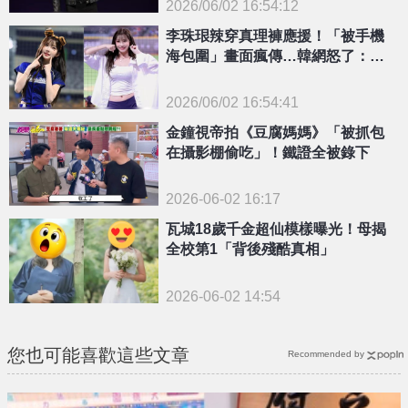
2026/06/02 16:54:12
{PLAYICON}
李珠珢辣穿真理褲應援！「被手機
海包圍」畫面瘋傳…韓網怒了：女
兒穿這樣會瘋掉
2026/06/02 16:54:41
{PLAYICON}
金鐘視帝拍《豆腐媽媽》「被抓包
在攝影棚偷吃」！鐵證全被錄下
2026-06-02 16:17
瓦城18歲千金超仙模樣曝光！母揭
全校第1「背後殘酷真相」
2026-06-02 14:54
您也可能喜歡這些文章
Recommended by