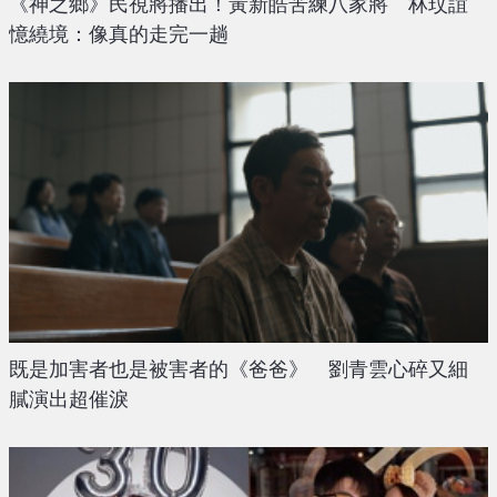
《神之鄉》民視將播出！黃新皓苦練八家將 林玟誼
憶繞境：像真的走完一趟
既是加害者也是被害者的《爸爸》 劉青雲心碎又細
膩演出超催淚