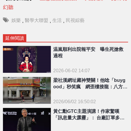
幻聽
娛樂
醫學大聯盟
生活
民視綜藝
,
,
,
延伸閱讀
温嵐順利出院報平安 曝生死搶救
過程
2026-06-02 14:07
梁社漢網址藏神雙關！他唸「buyg
ood」秒笑瘋 網歪樓接龍：八方叫
Buyfun
2026/06/02 16:50:02
{PLAYICON}
黃仁勳GTC主題演講！作家驚嘆
「訊息量大霹靂」： 台廠訂單多到
滿出來