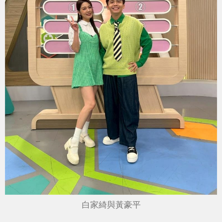
白家綺與黃豪平